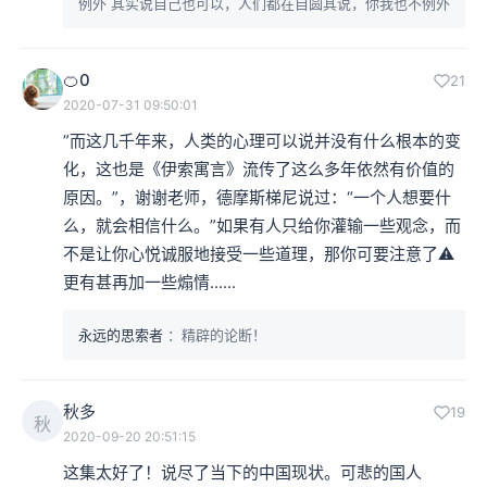
例外 其实说自己也可以，人们都在自圆其说，你我也不例外
🍊0
21
2020-07-31 09:50:01
”而这几千年来，人类的心理可以说并没有什么根本的变
化，这也是《伊索寓言》流传了这么多年依然有价值的
原因。”，谢谢老师，德摩斯梯尼说过：“一个人想要什
么，就会相信什么。”如果有人只给你灌输一些观念，而
不是让你心悦诚服地接受一些道理，那你可要注意了⚠️
更有甚再加一些煽情......
永远的思索者
：精辟的论断！
秋多
19
秋
2020-09-20 20:51:15
这集太好了！说尽了当下的中国现状。可悲的国人