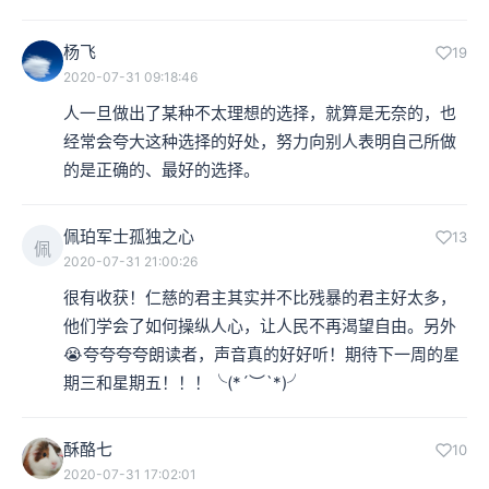
杨飞
19
2020-07-31 09:18:46
人一旦做出了某种不太理想的选择，就算是无奈的，也
经常会夸大这种选择的好处，努力向别人表明自己所做
的是正确的、最好的选择。
佩珀军士孤独之心
13
佩
2020-07-31 21:00:26
很有收获！仁慈的君主其实并不比残暴的君主好太多，
他们学会了如何操纵人心，让人民不再渴望自由。另外
😭夸夸夸夸朗读者，声音真的好好听！期待下一周的星
期三和星期五！！！╰(*´︶`*)╯
酥酪七
10
2020-07-31 17:02:01