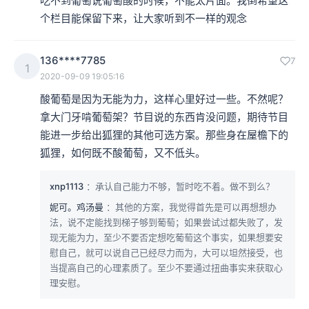
吃不到葡萄说葡萄酸的时候，不能太片面。我倒希望这
个栏目能保留下来，让大家听到不一样的观念
136****7785
7
1
2020-09-09 19:05:16
酸葡萄是因为无能为力，这样心里好过一些。不然呢？
拿大门牙啃葡萄架？节目说的东西肯没问题，期待节目
能进一步给出狐狸的其他可选方案。那些身在屋檐下的
狐狸，如何既不酸葡萄，又不低头。
xnp1113
：承认自己能力不够，暂时吃不着。做不到么？
妮可。鸡汤曼
：其他的方案，我觉得首先是可以再想想办
法，说不定能找到梯子够到葡萄；如果尝试过都失败了，发
现无能为力，至少不要否定想吃葡萄这个事实，如果想要安
慰自己，就可以说自己已经尽力而为，大可以坦然接受，也
当提高自己的心理素质了。至少不要通过扭曲事实来获取心
理安慰。