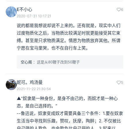
E不小心
6
2020-07-31 10:17:21
说的都是我想说却说不上来的。还有就是，现实中人们
过度物质化之后，当物质比较满足时就更能接受其它束
缚。甚至是只求物质满足。情愿为物质放弃其他。所谓
宁愿在宝马里哭，也不在自行车上笑。
空心阁
：这是从80鞭子改到50鞭子
妮可。鸡汤曼
5
2021-11-22 21:30:54
▲“奴隶是一种身份，是身不由己的，而奴才是一种心
态，是自己选择的。”

--鲁迅说，奴隶变成奴才需要具备三个条件：1.要在奴隶
生活当中寻找到乐趣，赞叹，抚摩，陶醉；2. 不仅被比
自己强的人欺负，也会欺负比自己弱的人。3.起来以