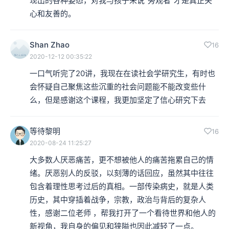
现出的各种姿态，对我与孩子来说“旁观者”才是真正关
心和友善的。
Shan Zhao
16
2020-12-12 00:35:22
一口气听完了20讲，我现在在读社会学研究生，有时也
会怀疑自己聚焦这些沉重的社会问题能不能改变些什
么，但是感谢这个课程，我更加坚定了信心研究下去
等待黎明
16
2020-08-24 11:25:27
大多数人厌恶痛苦，更不想被他人的痛苦拖累自己的情
绪。厌恶别人的反驳，以刻薄的话回应，虽然其中往往
包含着理性思考过后的真相。一部传染病史，就是人类
历史，其中穿插着战争，宗教，政治与背后的复杂人
性，感谢二位老师 ，帮我打开了一个看待世界和他人的
新视角，我自身的偏见和狭隘也因此减轻了一点。