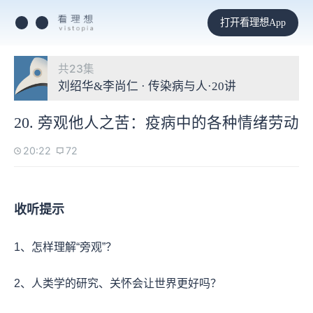
打开看理想App
共23集
刘绍华&李尚仁 · 传染病与人·20讲
20. 旁观他人之苦：疫病中的各种情绪劳动
20:22
72
收听提示
1、怎样理解“旁观”？
2、人类学的研究、关怀会让世界更好吗？