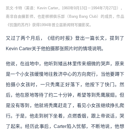
凯文·卡特（英语：Kevin Carter，1960年9月13日－1994年7月27日），
南非自由摄影师，也是梆梆俱乐部（Bang Bang Club）的成员，作品
《饥饿的苏丹》获得1994年普立兹新闻特写摄影奖。
又过了两个月后，《纽约时报》登出一篇长文，提到了
Kevin Carter关于他拍摄那张照片时的情境说明。
他说，在战地中，他听到矮丛林里传来细微的哭声，原来
是一个小女孩缓慢地往救济中心的方向爬行，当他要蹲下
拍摄小女孩时，一只秃鹰正好落下，他按下了快门。然
后，他在原地等待了约二十分钟，希望等到秃鹰展翅。但
是没有等到，他就将秃鹰赶走了，看见小女孩继续挣扎爬
行。于是，他走到树下坐着，点燃香烟，跟上帝说话，哭
了起来。经历此事后，Carter陷入忧郁，不断地说，他想