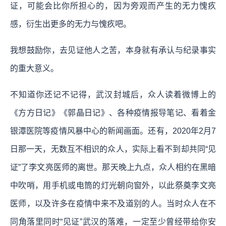
证，可能会比你所担心的，因为旁观而产生的无力愧疚
感，衍生出更多的无力与愧疚吧。
我想鼓励你，去见证他人之苦，本身就有承认与纪录事实
的重大意义。
不知道你还记不记得，武汉封城后，众人读着微博上的
《方方日记》《郭晶日记》、各种疫情报导笔记、看着金
银潭医院等疫情风暴中心的新闻画面。还有，2020年2月7
日那一天，无数互不相识的众人，实际上看不到却共同“见
证”了李文亮医师的离世。那天晚上九点，众人相约在黑暗
中吹哨，用手机或电筒的灯光朝向窗外，以此祭奠李文亮
医师，以及许多在疫情中来不及道别的人。当时众人在不
同角落里同时“见证”武汉的落难，一定至少曾经带给你安