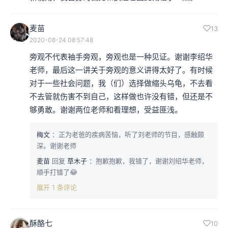
麦苗
13
2020-08-24 08:57:48
旁观不代表袖手旁观，旁观也是一种见证。谢谢李绍华
老师，最后这一讲关于旁观的意义讲得太好了。有时候
对于一些社会问题，我（们）选择做缩头乌龟，不去看
不去管就伤害不到自己，这样做也许没有错，但还是不
够勇敢。谢谢两位老师和看理想，受益匪浅。
梅文
：正为老爸的疾病苦恼，听了刘老师的节目，感触颇
深。谢谢老师
麦苗
回复
草木子
：抱歉抱歉，我错了，谢谢刘绍华老师，
顺手打错了😂
展开 1 条评论
酥酪七
10