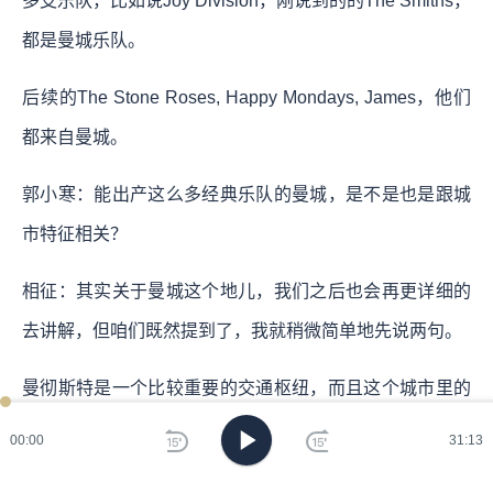
多支乐队，比如说Joy Division，刚说到的的The Smiths，
都是曼城乐队。
后续的The Stone Roses, Happy Mondays, James，他们
都来自曼城。
郭小寒：能出产这么多经典乐队的曼城，是不是也是跟城
市特征相关？
相征：其实关于曼城这个地儿，我们之后也会再更详细的
去讲解，但咱们既然提到了，我就稍微简单地先说两句。
曼彻斯特是一个比较重要的交通枢纽，而且这个城市里的
年轻人特别多，大家要么就是去工作，做一些体力活，要
00:00
31:13
么就是去踢球，要么就是组乐队，所以整个城市是一个非