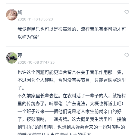
城
2020-11-16 18:55:20
我觉得民乐也可以是很高雅的，流行音乐有事可能才可
以称为“俗”
璋
2020-10-08 01:47:25
也许这个问题可能更适合留言在关于音乐作用那一集，
不过因为个人趣味，暂时没有买节目，只能冒昧塞这里
了。

不久前家里长辈去世。在农村活了一辈子的人，就按村
里的传统办了。喃摩佬（广东说法，大概也算道士吧）
一个班子过来——据他们说是老人家生前就亲自约好
了，锣鼓唢呐，一通折腾。这大概是我生活里唯一接触
到“国乐”的时刻吧。也想到从弹幕看来的一句对唢呐的
赞誉:不愧是从人出生吹到入土的乐器。
