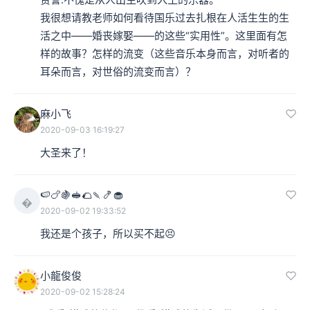
我很想请教老师如何看待国乐过去扎根在人活生生的生
活之中——婚丧嫁娶——的这些“实用性”。这里面有怎
样的故事？怎样的流变（这些音乐本身而言，对听者的
耳朵而言，对世俗的流变而言）？
麻小飞
2020-09-03 16:19:27
大圣来了！
🍉🍗🍇🥪🌮🍡🍤🧁

2020-09-02 19:33:52
我还是个孩子，所以买不起😣
小龍俊俊
2020-09-02 15:28:24