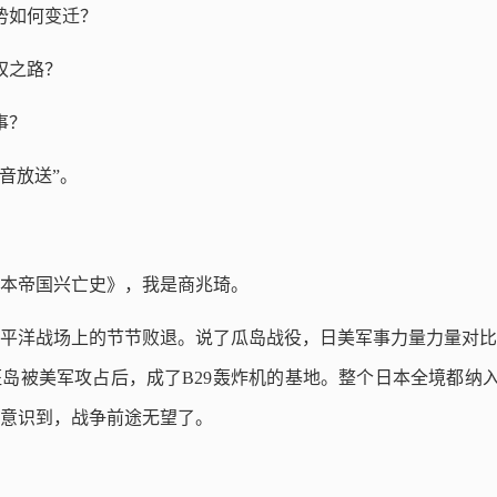
势如何变迁？
权之路？
事？
音放送”。
本帝国兴亡史》，我是商兆琦。
平洋战场上的节节败退。说了瓜岛战役，日美军事力量力量对比
岛被美军攻占后，成了B29轰炸机的基地。整个日本全境都纳入
意识到，战争前途无望了。