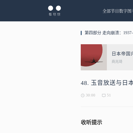
全部节目
数字图
第四部分 走向崩溃：1937-1
日本帝国兴
商兆琦
48. 玉音放送与日
30:00
51
收听提示