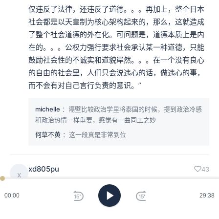
仅违反了法律，还违反了道德。。。再加上，整个日本
社会都是以天皇制为核心架构起来的，那么，这就造成
了整个社会道德的外在化。可问题是，道德本质上是内
在的。。。公权力强行要求社会承认某一种道德，只能
鼓励社会性的不诚实和道貌岸然。。。在一个没有良心
的自由的社会里，人们只会说违心的话，做违心的事，
而不会有对自己言行负责的意识。”
michelle
：隔壁比较政治学里将泰国的时候，提到政治冷感
和政治热情一样重要，感觉有一曲同工之妙
何草不黄
：这一段真是非常到位
xd805pu
43
x
2020-09-11 04:52:38
最后这一集最为震撼，对照自己所在的环境，惊觉自己
00:00
29:38
也一直在集权主义的影响下长大，并不懂一个现代人该