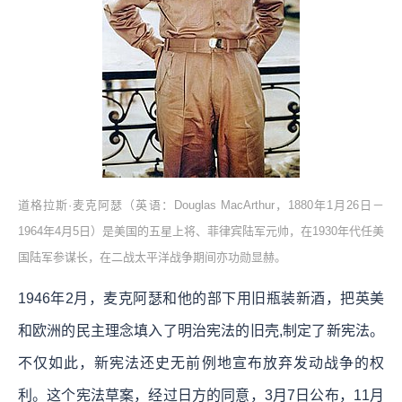
道格拉斯·麦克阿瑟（英语：Douglas MacArthur，1880年1月26日－
1964年4月5日）是美国的五星上将、菲律宾陆军元帅，在1930年代任美
国陆军参谋长，在二战太平洋战争期间亦功勋显赫。
1946年2月，麦克阿瑟和他的部下用旧瓶装新酒，把英美
和欧洲的民主理念填入了明治宪法的旧壳,制定了新宪法。
不仅如此，新宪法还史无前例地宣布放弃发动战争的权
利。这个宪法草案，经过日方的同意，3月7日公布，11月