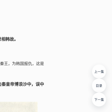
世相韩故。
秦王，为韩国报仇，这是
上一集
击秦皇帝博浪沙中，误中
目录
下一集