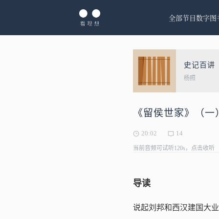
全部节目
数字图
史记百讲
杨照
《留侯世家》（一
20:02
14
当前音频可试听120s，点击收听
导读
说起刘邦和西汉建国大业