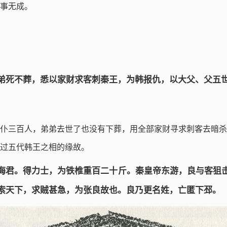
事无成。
弟死不葬，悉以家财求客刺秦王，为韩报仇，以大父、父五
仆三百人，弟弟去世了也没有下葬，用全部家财寻求刺客去暗杀
过五代韩王之相的缘故。
海君。得力士，为铁椎重百二十斤。秦皇帝东游，良与客狙
索天下，求贼甚急，为张良故也。良乃更名姓，亡匿下邳。