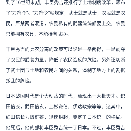
到了16世纪末期，丰臣秀吉还推行了土地制度改革，颁布
了“刀狩令”。“刀狩令”就规定，武士就是武士，农民就是农
民，严禁两者混淆，农民私有的武器统统都要上交，农民
只能拥有农具，不能持有武器。
丰臣秀吉的兵农分离的政策可以说是一举两得，一是剥夺
了农民的武装力量，降低了农民造反的危险，另外还切断
了武士团与土地和农民之间的关系，遏制了地方上的割据
叛乱的危险。
日本战国时代是个大动荡的时代，涌现出一大批天才。织
田信长，武田信玄，上杉谦信，伊达政宗等等。这其中，
织田信长力败群雄，迅速崛起，奠定了日本统一的格局。
他死后，他的部将丰臣秀吉统一了日本。不过，丰臣秀吉