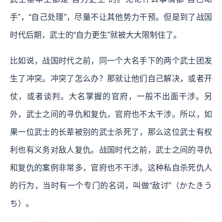
手”，“自己处理”，尽量不让其他势力干预。但是到了战国
时代后期，武士的“自力更生”就被大大限制住了。
比如说，战国时代之前，同一个大名手下的两个武士团发
生了冲突。冲突了怎么办？那就让他们自己解决，或者开
仗，或者谈判。大名掌握的官府，一般不出面干涉。另
外，武士之间的寻仇和复仇，官府也不太干涉。所以，如
果一位武士的长辈被别的武士杀死了，那么这位武士有权
利也有义务对敌人复仇。战国时代之前，武士之间的寻仇
和复仇的案例非常多，官府也不干涉。这种私自杀死仇人
的行为，当时有一个专门的名词，叫做“敌讨”（かたきう
ち）。