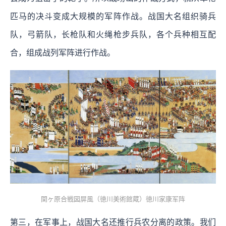
匹马的决斗变成大规模的军阵作战。战国大名组织骑兵
队，弓箭队，长枪队和火绳枪步兵队，各个兵种相互配
合，组成战列军阵进行作战。
関ヶ原合戦図屏風（徳川美術館蔵）徳川家康军阵
第三，在军事上，战国大名还推行兵农分离的政策。我们