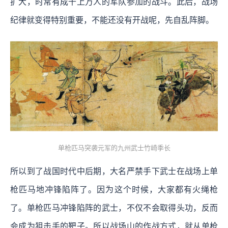
扩大，时常有成千上万人的军队参加的战斗。此后，战场
纪律就变得特别重要，不能还没有开战呢，先自乱阵脚。
单枪匹马突袭元军的九州武士竹崎季长
所以到了战国时代中后期，大名严禁手下武士在战场上单
枪匹马地冲锋陷阵了。因为这个时候，大家都有火绳枪
了。单枪匹马冲锋陷阵的武士，不仅不会取得头功，反而
会成为狙击手的靶子。所以战场山的作战方式，就从单枪