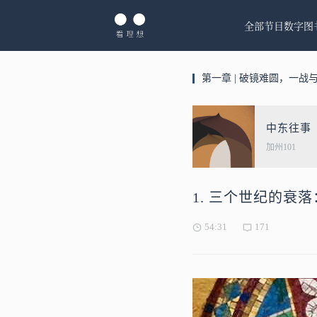
全部节目
数字图
第一章 | 破镜难圆，一战
中东往事
加州101
1. 三个世纪的衰
54:31
171