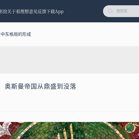
书馆
关于看理想
意见反馈
下载App
与中东格局的形成
落：奥斯曼帝国从鼎盛到没落