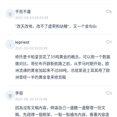
平而不庸
8
平
2022-09-03 09:35:36
“改天改地，改不了虚荣和幼稚”，又一个金句👍
lepriest
7
l
2021-03-02 16:35:38
修托普卡帕皇宫花了35吨黄金的概念，可以用一个数据
做对比，哥伦布开辟新航路之前，从罗马时期开始，欧
洲流通的黄金加起来不过88吨，也就是说土耳其用了欧
洲曾经一半的黄金拿来修宫殿
李丽
3
李
2021-08-30 14:15:48
因為沒有文稿內容，倒逼自己一邊聽一邊整理一份文
稿，先疏裡一個框架，一點一點補充內容，看著內容逐