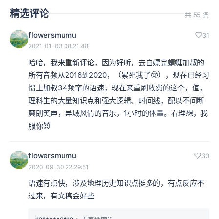
精选评论
共 55 条
flowersmumu
31
2021-01-03 08:21:48
哈哈，我来重新评论，因为好听，去白嫖完蜻蜓加叔的
所有音频从2016到2020，（累死我了🤠），现在已经习
惯上加叔34频率的语速，现在来重刷收费的这个，值，
理科生的大量知识点和强大逻辑、时间线，配以不间断
爽朗笑声，异域风情的音乐，1小时的体量。看理想，我
服你😈
flowersmumu
30
2020-09-30 22:29:51
语速有点快，涉及地理历史知识点挺多的，有点反应不
过来，有文稿会好些