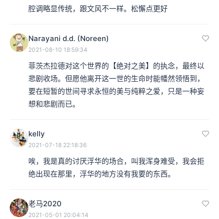
腔调略显传统，跟文风不一样。松懈点更好
Narayani d.d. (Noreen)
2021-08-10 18:59:34
菲茨杰拉德对这个世界的【绝对之美】的执念，最终以
悲剧收场。但愿他离开这一世的生命时能幡然领悟到，
要在短暂的世间寻求永恒的美与纯粹之爱，只是一种妄
想和悲剧而已。
kelly
2021-07-18 22:18:36
唉，我是真的讨厌浮华的场合，叫我浑身难受，我会拒
绝出现在那里，浮华的地方没有我要的东西。
老马2020
2021-05-01 20:04:14