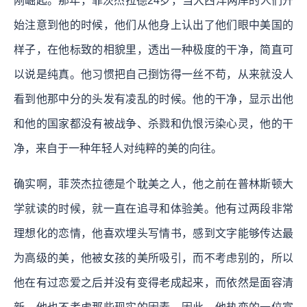
刚崛起。那年，菲茨杰拉德24岁，当大西洋两岸的人们开
始注意到他的时候，他们从他身上认出了他们眼中美国的
样子，在他标致的相貌里，透出一种极度的干净，简直可
以说是纯真。他习惯把自己捯饬得一丝不苟，从来就没人
看到他那中分的头发有凌乱的时候。他的干净，显示出他
和他的国家都没有被战争、杀戮和仇恨污染心灵，他的干
净，来自于一种年轻人对纯粹的美的向往。
确实啊，菲茨杰拉德是个耽美之人，他之前在普林斯顿大
学就读的时候，就一直在追寻和体验美。他有过两段非常
理想化的恋情，他喜欢埋头写情书，感到文字能够传达最
为高级的美，他被女孩的美所吸引，而不考虑别的，所以
他在有过恋爱之后并没有变得老成起来，而依然是面容清