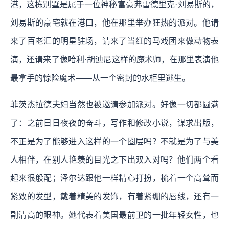
港，这栋别墅是属于一位神秘富豪弗雷德里克·刘易斯的，
刘易斯的豪宅就在港口，他在那里举办狂热的派对。他请
来了百老汇的明星驻场，请来了当红的马戏团来做动物表
演，还请来了像哈利·胡迪尼这样的魔术师，在那里表演他
最拿手的惊险魔术——从一个密封的水柜里逃生。
菲茨杰拉德夫妇当然也被邀请参加派对。好像一切都圆满
了：之前日日夜夜的奋斗，写作和修改小说，谋求出版，
不正是为了能够进入这样的一个圈层吗？不就是为了与美
人相伴，在别人艳羡的目光之下出双入对吗？他们两个看
起来很般配；泽尔达跟他一样精心打扮，梳着一个高耸而
紧致的发型，戴着精美的发饰，有着紧绷的唇线，还有一
副清高的眼神。她代表着美国最前卫的一批年轻女性，也