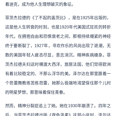
着迪克，成为他人生理想破灭的象征。
菲茨杰拉德的《了不起的盖茨比》，是在1925年出版的，
这是他人生转衰的时刻，也是1920年代美国式狂欢的转折
年代。在拥抱自由和恐惧衰老之间，那根持续绷紧的神经
终于要断裂了，1927年，寻欢作乐的风尚出现了退潮，无
数的美国年轻人疲态尽显，意志消沉，精神疾病缠身。菲
茨杰拉德夫妇这时横渡大西洋，旅居法国，他们觉得欧洲
有着比较稳定的、不那么浮华的美。泽尔达在那里跟着一
个芭蕾舞教练苦练芭蕾，她那么极端地渴望保住那个儿时
的明星梦想，那意味着保住青春。
然而，精神分裂症追上了她。她在1930年崩溃了。四年之
后，当菲茨杰拉德出版《夜色温柔》这部小说时，泽尔达