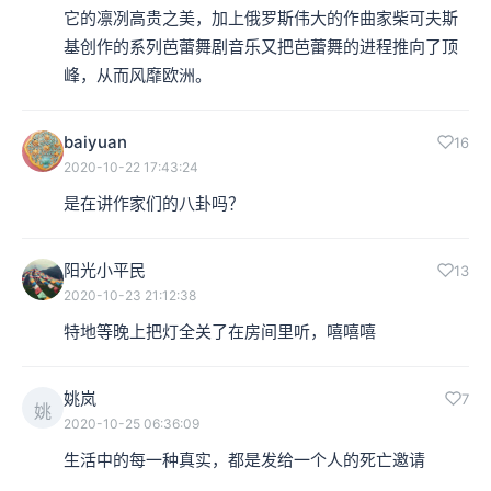
它的凛冽高贵之美，加上俄罗斯伟大的作曲家柴可夫斯
基创作的系列芭蕾舞剧音乐又把芭蕾舞的进程推向了顶
峰，从而风靡欧洲。
baiyuan
16
2020-10-22 17:43:24
是在讲作家们的八卦吗？
阳光小平民
13
2020-10-23 21:12:38
特地等晚上把灯全关了在房间里听，嘻嘻嘻
姚岚
7
姚
2020-10-25 06:36:09
生活中的每一种真实，都是发给一个人的死亡邀请