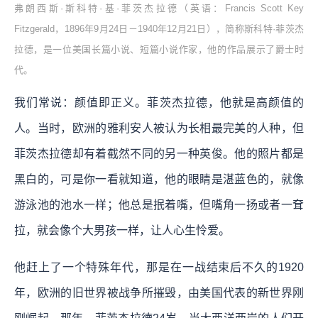
弗朗西斯·斯科特·基·菲茨杰拉德（英语：Francis Scott Key
Fitzgerald，1896年9月24日－1940年12月21日），简称斯科特·菲茨杰
拉德，是一位美国长篇小说、短篇小说作家，他的作品展示了爵士时
代。
我们常说：颜值即正义。菲茨杰拉德，他就是高颜值的
人。当时，欧洲的雅利安人被认为长相最完美的人种，但
菲茨杰拉德却有着截然不同的另一种英俊。他的照片都是
黑白的，可是你一看就知道，他的眼睛是湛蓝色的，就像
游泳池的池水一样；他总是抿着嘴，但嘴角一扬或者一耷
拉，就会像个大男孩一样，让人心生怜爱。
他赶上了一个特殊年代，那是在一战结束后不久的1920
年，欧洲的旧世界被战争所摧毁，由美国代表的新世界刚