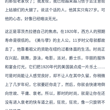
的那些老家伙了；我发现，我已经越来越习惯于去注意街
上姑娘们的大腿了。说这个话的人，他其实只有27岁。可
他的心态，好像已经暗淡无光。
这正是菲茨杰拉德自己的焦虑。在1920年，西方人的预期
寿命是很低的。《美与孽》的主人公，11岁时父母就都故
去了，他靠着祖父的资助在纽约过着体面的生活。时尚正
在兴起，跳舞，游泳，电影，派对，爵士乐，华丽的服饰
和宴会灯光，它们把1920年代的美国装点成一片乐土……
可是时尚能让人感觉良好，却不让人在其中久留，你稍微
上了几岁年纪，它就要赶你走了，然后，你就会快速地倒
向世故、平庸、衰老。所以，那时的时尚，就是让你在还
没有进入衰老的快车道之前，狂欢，狂欢，像一只旋转不