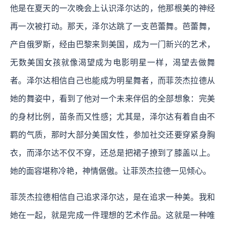
他是在夏天的一次晚会上认识泽尔达的，他那根美的神经
再一次被打动。那天，泽尔达跳了一支芭蕾舞。芭蕾舞，
产自俄罗斯，经由巴黎来到美国，成为一门新兴的艺术，
无数美国女孩就像渴望成为电影明星一样，渴望去做舞
者。泽尔达相信自己也能成为明星舞者，而菲茨杰拉德从
她的舞姿中，看到了他对一个未来伴侣的全部想象：完美
的身材比例，苗条而又性感；尤其是，泽尔达有着自由不
羁的气质，那时大部分美国女性，参加社交还要穿紧身胸
衣，而泽尔达不仅不穿，还总是把裙子撩到了膝盖以上。
她的面容堪称冷艳，神情倨傲。让菲茨杰拉德一见倾心。
菲茨杰拉德相信自己追求泽尔达，是在追求一种美。我和
她在一起，就是完成一件理想的艺术作品。这就是一种唯