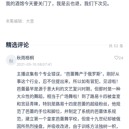
我的酒馆今天要关门了，我是云也退，我们下次见。
本集编辑：大壹
精选评论
共 52 条
秋雨梧桐
24
秋
2021-05-10 08:07:41
主播这集有个专业错误，“芭蕾舞产于俄罗斯”，刚好从
事这个行业，忍不住提出来，所以如有冒犯，见谅啦！
芭蕾最早是源于意大利的文艺复兴时期，但那时是一种
大众性的舞蹈，相当于广场舞啦！到了路易十四被皇室
和宫廷青睐，特别是路易十四是芭蕾的超级粉丝，他规
范了芭蕾的手位和脚位，并制定了系统的芭蕾体系规
范，建立第一个皇家芭蕾舞学校，但是十九世纪却被俄
国所热烈接盘，并吸收改进，由于训练方法独树一帜，