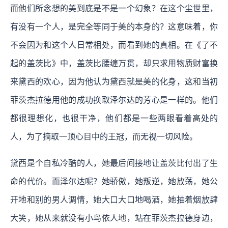
而他们所念想的美到底是不是一个幻象？在这个尘世里，
有没有一个人，是完全等同于美的本身的？这意味着，你
不会因为和这个人日常相处，而看到她的真相。在《了不
起的盖茨比》中，盖茨比腰缠万贯，却只求用物质财富换
来黛西的欢心，因为他认为黛西就是美的化身，这和当初
菲茨杰拉德用他的成功换取泽尔达的芳心是一样的。他们
都很理想化，也很干净，他们都是一些两眼看着高处的
人，为了摘取一顶心目中的王冠，而无视一切风险。
黛西是个自私冷酷的人，她最后间接地让盖茨比付出了生
命的代价。而泽尔达呢？她骄傲，她叛逆，她放荡，她公
开地和别的男人调情，她大口大口地喝酒，她抽着烟放肆
大笑，她从来就没有小鸟依人地，站在菲茨杰拉德身边，