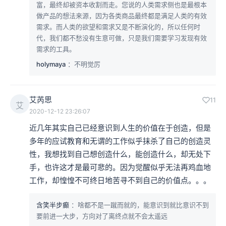
富，最终却被资本收割而走。您说的人类需求侧也是最根本
做产品的想法来源，因为各类商品最终都是满足人类的有效
需求。而人类的欲望和需求又是不断演化的，所以任何时
代，我们都不愁没有生意可做，只是我们需要学习发现有效
需求的工具。
holymaya
：不明觉厉
艾芮思
11
艾
2020-12-12 23:26:07
近几年其实自己已经意识到人生的价值在于创造，但是
多年的应试教育和无谓的工作似乎抹杀了自己的创造灵
性，我想找到自己想创造什么，能创造什么，却无处下
手，也许这才是最可悲的。因为觉醒似乎无法再鸡血地
工作，却惶惶不可终日地苦寻不到自己的价值点。。。
含笑半步癫
：啥都不是一蹴而就的，能意识到就比意识不到
要前进一大步，方向对了离终点就不会太遥远