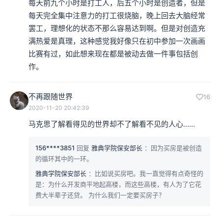
每天前九个小时是打工人，后五个小时是创造者，但是
每天完全集中注意力的打工很烧脑，晚上回去大脑经常
罢工，理想化的状态不那么容易达到啊。但是对创造充
满热爱是真理，这种感觉我好像只在初中参加一次画画
比赛有过，如此想来现在都是被动去做一件事包括创
作。
不再跟随世界
16
2020-11-20 20:42:39
马克思了解看得见的世界却不了解看不见的人心……
156****3851
回复
雅典学院保安部长
：因为买房是被创造
的循环其中的一环。
雅典学院保安部长
：比如说买房吧。我一直觉得有点奇怪的
是：为什么开发商平地起高楼，而这些高楼，有人为了它花
费大半辈子还贷。 为什么我们一定要买房子？