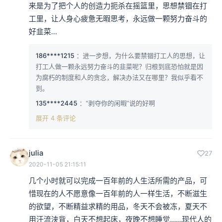
来是为了把个人的创造力扼杀在摇篮里，思想禁锢在打
工里，让人身心疲惫无暇思考，永远做一颗努力奋斗的
好韭菜…
186****1215
：进一步想，为什么要禁锢打工人的思想，让
打工人做一颗永远努力奋斗的韭菜呢？归根到底恐怕就是因
为腐朽的制度和人的贪念，解决办法又在哪里？我似乎看不
到。
135****2445
：“剥夺你的闲暇”说的好啊
展开 4 条评论
julia
27
2020-11-05 21:15:11
几个小时就可以完成一百年前的人生活所需的产品，可
惜现在的人不愿意像一百年前的人一样生活，不断滋生
的欲望，不断精益求精的用品，冬天不会被冻，夏天不
用汗流浃背，白天不想起床，夜晚不想睡觉……现代人的