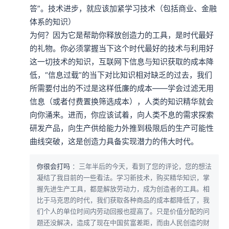
答”。技术进步，就应该加紧学习技术（包括商业、金融
体系的知识）

为何？因为它是帮助你释放创造力的工具，是时代最好
的礼物。你必须掌握当下这个时代最好的技术与利用好
这一切技术的知识，互联网下信息与知识获取的成本降
低，“信息过载”的当下对比知识相对缺乏的过去，我们
所需要付出的不过是这样低廉的成本——学会过滤无用
信息（或者付费置换筛选成本），人类的知识精华就会
向你涌来。进而，你应该试着，向人类不息的需求探索
研发产品，向生产供给能力外推到极限后的生产可能性
曲线突破，这是创造力具备实现潜力的伟大时代。
你很会打吗
：三年半后的今天，看到了您的评论，您的想法
凝结了我目前的一些看法。学习新技术，购买精华知识，掌
握先进生产工具，都是解放劳动力，成为创造者的工具。相
比于马克思的时代，我们获取各种商品的成本都降低了，我
们个人的单位时间内劳动回报也提高了。只是价值分配的问
题还没解决，造成了现在中国贫富差距，而由人民创造的财