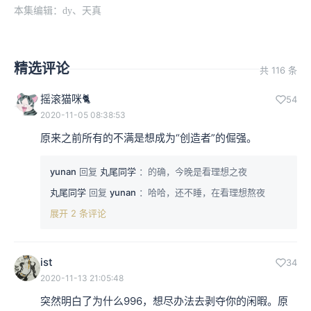
本集编辑：dy、天真
精选评论
共 116 条
摇滚猫咪🐈
54
2020-11-05 08:38:53
原来之前所有的不满是想成为“创造者”的倔强。
yunan
回复
丸尾同学
：的确，今晚是看理想之夜
丸尾同学
回复
yunan
：哈哈，还不睡，在看理想熬夜
展开 2 条评论
ist
34
2020-11-13 21:05:48
突然明白了为什么996，想尽办法去剥夺你的闲暇。原