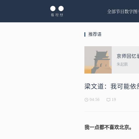
全部节目
数字图
推荐语
京师回忆
朱起鹏
梁文道：我可能依
04:56
19
我一点都不喜欢北京。