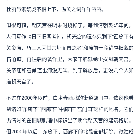
壮丽与紫禁城不相上下，溢美之词洋洋洒洒。
但很可惜，朝天宫在明末时烧掉了。等到清朝乾隆年间，
人们写作《日下旧闻考》，朝天宫的遗存只剩下“西廊下有
关帝庙，乃土人因其余址而葺之者”和庙前一段尚存旧貌的
石甬道。再往后的著作里，大家干脆就绝少提到朝天宫，
关帝庙和石甬道也淹没无闻。到了解放后，更没几个人知
道朝天宫了。
不过在2000年以前，白塔寺西北的街道胡同中，依然能看
到诸如“东廊下”“西廊下”“中廊下”“宫门口”这样的地名，它们
仍清晰的在旧城肌理中标识出了明代朝天宫的建筑格局。
但2000年以后，东廊下、西廊下的北段全部拆除，改建成