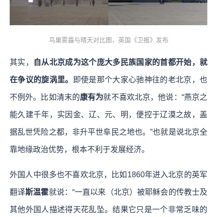
鸟巢雾霾与晴天对比图，英国《卫报》发布
其实，
自从北京成为这个庞大多民族国家的首都开始，就
在争议的旋涡里。
即使是那个大家心驰神往的老北京，也
不例外。比如清末的
康有为
就不喜欢北京，他说：“燕京之
能久建千年，实因金、辽、元、明，便控于辽漠之故，盖
据乱世凭险之都，非升平世阜民之地也。”也就是说北京全
靠地缘政治优势，根本不利于发展经济。
外国人中很多也不喜欢北京，比如1860年进入北京的英军
翻译
斯温霍
就说：“一直以来（北京）被耶稣会的传教士及
其他外国人描述得天花乱坠。结果它只是一个非常乏味的