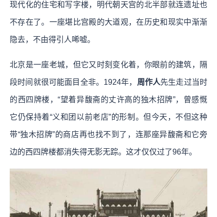
现代化的住宅和写字楼，明代朝天宫的北半部就连遗址也
不存在了。一座堪比宫殿的大道观，在历史和现实中渐渐
隐去，不由得引人唏嘘。
北京是一座老城，但它又时刻变化着，你眼前的建筑，隔
段时间就很可能面目全非。1924年，
周作人
先生走过当时
的西四牌楼，“望着异馥斋的丈许高的独木招牌”，曾感慨
它仍保持着“义和团以前老店”的形制。但今天，不但这种
带“独木招牌”的商店再也找不到了，连那座异馥斋和它旁
边的西四牌楼都消失得无影无踪。这才仅仅过了96年。