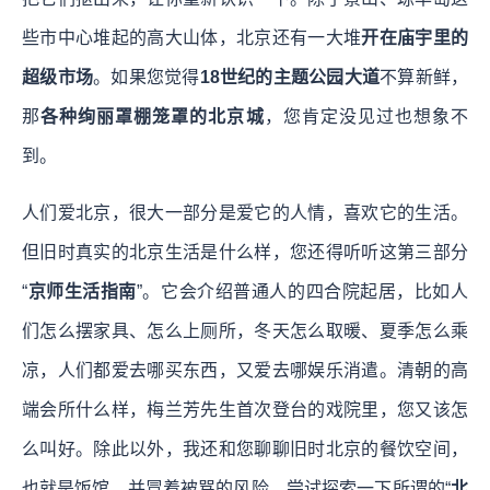
些市中心堆起的高大山体，北京还有一大堆
开在庙宇里的
超级市场
。如果您觉得
18世纪的主题公园大道
不算新鲜，
那
各种绚丽罩棚笼罩的北京城
，您肯定没见过也想象不
到。
人们爱北京，很大一部分是爱它的人情，喜欢它的生活。
但旧时真实的北京生活是什么样，您还得听听这第三部分
“
京师生活指南
”。它会介绍普通人的四合院起居，比如人
们怎么摆家具、怎么上厕所，冬天怎么取暖、夏季怎么乘
凉，人们都爱去哪买东西，又爱去哪娱乐消遣。清朝的高
端会所什么样，梅兰芳先生首次登台的戏院里，您又该怎
么叫好。除此以外，我还和您聊聊旧时北京的餐饮空间，
也就是饭馆，并冒着被骂的风险，尝试探索一下所谓的“
北