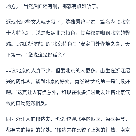
地方。“ 当然后面还有啊，那就有点难听了。
近现代那些文人就更狠了，
陈独秀
曾写过一篇名为《北京
十大特色》，说是归纳北京特色，其实都是嘲讽北京的弊
端。比如说他举到的“北京特色”：“安定门外粪堆之臭，天
下第一。” 您说这是好话么？
非议北京的人真不少，但爱北京的人更多。出生在浙江绍
兴的
周作人
，谈到北京的好处，竟然说“大约第一是气候好
吧。”这真让人有点意外，和现在很多江浙朋友吐槽北京气
候的口吻截然相反。
同为浙江人的
郁达夫
，也说“统观北平的四季，每季每节，
都有它的特别的好处。”郁达夫在比较了上海的闹热，南京