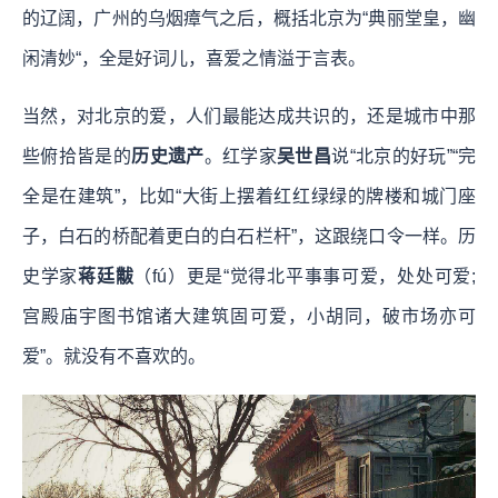
的辽阔，广州的乌烟瘴气之后，概括北京为“典丽堂皇，幽
闲清妙“，全是好词儿，喜爱之情溢于言表。
当然，对北京的爱，人们最能达成共识的，还是城市中那
些俯拾皆是的
历史遗产
。红学家
吴世昌
说“北京的好玩”“完
全是在建筑”，比如“大街上摆着红红绿绿的牌楼和城门座
子，白石的桥配着更白的白石栏杆”，这跟绕口令一样。历
史学家
蒋廷黻
（fú）更是“觉得北平事事可爱，处处可爱;
宫殿庙宇图书馆诸大建筑固可爱，小胡同，破市场亦可
爱”。就没有不喜欢的。