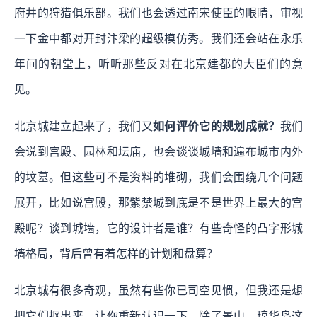
府井的狩猎俱乐部。我们也会透过南宋使臣的眼睛，审视
一下金中都对开封汴梁的超级模仿秀。我们还会站在永乐
年间的朝堂上，听听那些反对在北京建都的大臣们的意
见。
北京城建立起来了，我们又
如何评价它的规划成就？
我们
会说到宫殿、园林和坛庙，也会谈谈城墙和遍布城市内外
的坟墓。但这些可不是资料的堆砌，我们会围绕几个问题
展开，比如说宫殿，那紫禁城到底是不是世界上最大的宫
殿呢？谈到城墙，它的设计者是谁？有些奇怪的凸字形城
墙格局，背后曾有着怎样的计划和盘算？
北京城有很多奇观，虽然有些你已司空见惯，但我还是想
把它们抠出来，让你重新认识一下。除了景山、琼华岛这