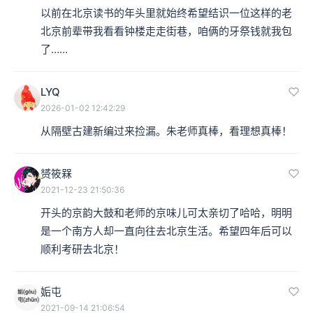
以前在北京读书的年头里就始终希望结识一位这样的老
北京前辈带我看看钟楼走走街巷，咱俩的牙祭钱就我包
了……
LYQ
2026-01-02 12:42:29
从隔壁古建新编过来捡漏。朱老师真棒，看理想真棒！
赟筱槑
2021-12-23 21:50:36
开头的京韵大鼓和老师的京味儿可太亲切了哈哈，明明
是一个南方人却一直向往去北京生活。希望四年后可以
顺利考研去北京！
姤屯
2021-09-14 21:06:54