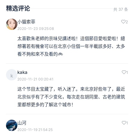
精选评论
共 37 条
小貓索菲
2
2020-11-23 09:25:08
太喜歡朱老師的京味兒講述啦！這個節目愛啦愛啦！總
想著若有機會可以在北京小住個一年半載該多好、太多
看不夠和來不及看的🚲
kaka
1
k
2020-11-21 00:20:41
这个节目太宝藏了，听入迷了。来北京好些年了，最近
北京似乎有了不少变化，每次走在胡同里、古老的建筑
里都想更多的了解这个城市！
山河
1
2020-11-19 21:54:25