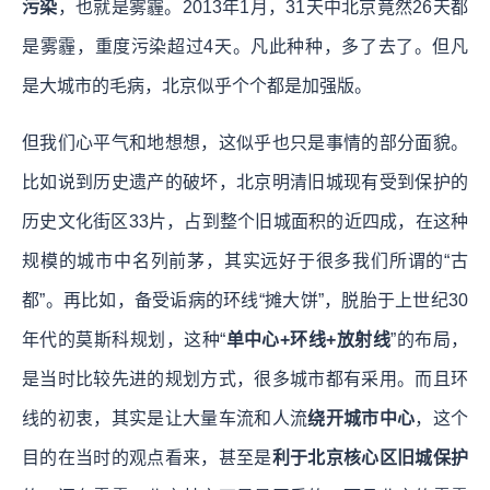
污染
，也就是雾霾。2013年1月，31天中北京竟然26天都
是雾霾，重度污染超过4天。凡此种种，多了去了。但凡
是大城市的毛病，北京似乎个个都是加强版。
但我们心平气和地想想，这似乎也只是事情的部分面貌。
比如说到历史遗产的破坏，北京明清旧城现有受到保护的
历史文化街区33片，占到整个旧城面积的近四成，在这种
规模的城市中名列前茅，其实远好于很多我们所谓的“古
都”。再比如，备受诟病的环线“摊大饼”，脱胎于上世纪30
年代的莫斯科规划，这种“
单中心+环线+放射线
”的布局，
是当时比较先进的规划方式，很多城市都有采用。而且环
线的初衷，其实是让大量车流和人流
绕开城市中心
，这个
目的在当时的观点看来，甚至是
利于北京核心区旧城保护