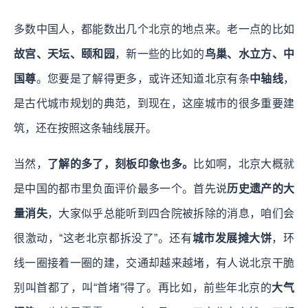
多数中国人，都能数出几个北京的地点来。老一点的比如
故宫、天坛、颐和园
，新一些的比如的
鸟巢、水立方、中
国尊
。您要是了解得更多，或许还知道北京有条
中轴线
，
是古代城市规划的典范，到现在，这座城市的很多重要建
筑，还在按照这条轴线展开。
当然，
了解的多了，刻板印象也多。
比如啊，北京大概就
是中国的都市里负面评价最多一个。首先说
历史遗产的大
量消失
，大家似乎总能听到四合院被拆除的消息，咱们会
很激动，“这老北京都拆没了”。还有
城市发展摊大饼
，环
线一圈接着一圈的建，交通却越来越堵，有人说北京干脆
别叫首都了，叫“首堵”得了。再比如，前些年北京的
大气