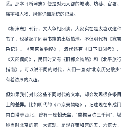
悉。那本《析津志》便是对元大都的城池、坊巷、官署、
庙宇和人物、风俗详细系统的记录。
《析津志》刊行，文人争相阅读，大家实在是太喜欢这种
书了，也掀起了同类书籍的出版热潮。不但明代有《宛署
杂记》、《帝京景物略》，清代还有《日下旧闻考》、
《天咫偶闻》，民国时又有《旧都文物略》和《北平旅行
指南》。可以说不同的时代，人们一直对“北京历史散步”
有着浓厚的兴趣。
但如果我们对比这些不同时代的文本，却会发现很多
条目
上的差异
。比如明代的《帝京景物略》，记述现在阜成门
内白塔寺西北，曾有一座
朝天宫
，“重檐巨栋三千间”，堪
称当时北京的第一大道观，是现在雍和宫的五、六倍大，