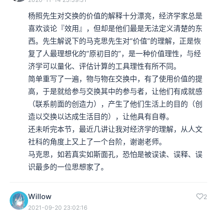
杨照先生对交换的价值的解释十分漂亮，经济学家总是
喜欢谈论『效用』，但却是他们最是无法定义清楚的东
西。先生解说下的马克思先生对“价值”的理解，正是恢
复了人最理想化的“原初目的”，是一种价值理性，与经
济学可以量化、评估计算的工具理性有所不同。

简单重写了一遍，物与物在交换中，有了使用价值的提
高，于是就给参与交换其中的参与者，让他们有成就感
（联系前面的创造力），产生了他们生活上的目的（创
造以交换以达成生活目的），让他具有自尊。

还未听完本节，最近几讲让我对经济学的理解，从人文
社科的角度上又上了一个台阶，谢谢老师。

马克思，如若真实如斯面孔，恐怕是被误读、误释、误
识最多的一位思想家了。
Willow
2
2021-09-20 23:02:16