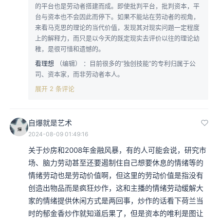
的平台也是劳动者搭建而成。即使批判平台，批判资本，平
台与资本也不会因此而停下。如果不能站在劳动者的视角，
来看马克思的理论的当代价值，发现其对现实问题一定程度
上的解释力，而只是以今天的既定现实去评价以往的理论幼
稚，是很可惜和遗憾的。
看理想
（编辑）
：目前很多的“独创技能”的专利归属于公
司、资本家，而非劳动者本人。
展开 2 条评论
自爆就是艺术
2024-08-09 01:49:16
关于炒房和2008年金融风暴，有的人可能会说，研究市
场、脑力劳动甚至还要遏制住自己想要休息的情绪等的
情绪劳动也是劳动价值啊，但这里的劳动价值是指没有
创造出物品而是疯狂炒作，这和主播的情绪劳动缓解大
家的情绪提供休闲方式是两回事，炒作的话看下荷兰当
时的郁金香炒作就知道后果了，但是资本的唯利是图让