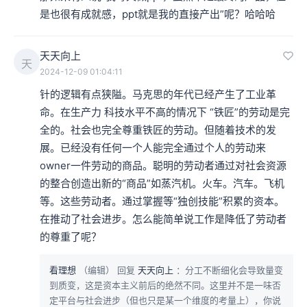
是也很有成就感，ppt就是我的直接产出”呢？哈哈哈
天天向上
天
2024-12-09 01:04:11
针的逻辑有点狭隘。马克思的年代已经产生了工业革
命。在生产力 科技水平不高的情况下 “铁匠”的劳动是完
全的。社会也完全尊重铁匠的劳动。但随着技术的发
展。已经没有任何一个人能完全通过个人的劳动来
owner一件劳动的商品。聪明的劳动者通过对社会资源
的整合创造出新的“商品”如蒸汽机。火车。汽车。飞机
等。这些劳动者。通过掌握等“独创技能”积累的资本。
在推动了社会进步。怎么能简单说工作是降低了劳动者
的尊重了呢？
看理想
（编辑）
回复
天天向上
：分工不断细化会导致量变
到质变，这是资本主义前后的绝然不同。这里并不是一味否
定平台与社会进步（但也只是某一个维度的考量上），你说