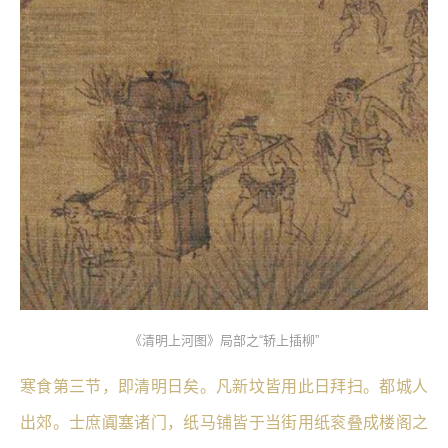
《清明上河图》局部之“轿上插柳”
寒食第三节，即清明日矣。凡新坟皆用此日拜扫。都城人
出郊。士庶阗塞诸门，纸马铺皆于当街用纸衮叠成楼阁之