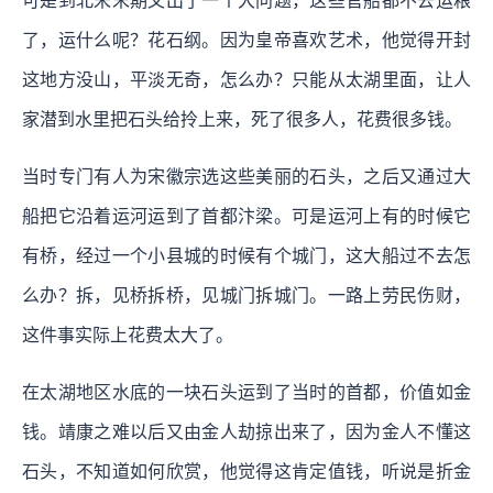
可是到北宋末期又出了一个大问题，这些官船都不去运粮
了，运什么呢？花石纲。因为皇帝喜欢艺术，他觉得开封
这地方没山，平淡无奇，怎么办？只能从太湖里面，让人
家潜到水里把石头给拎上来，死了很多人，花费很多钱。
当时专门有人为宋徽宗选这些美丽的石头，之后又通过大
船把它沿着运河运到了首都汴梁。可是运河上有的时候它
有桥，经过一个小县城的时候有个城门，这大船过不去怎
么办？拆，见桥拆桥，见城门拆城门。一路上劳民伤财，
这件事实际上花费太大了。
在太湖地区水底的一块石头运到了当时的首都，价值如金
钱。靖康之难以后又由金人劫掠出来了，因为金人不懂这
石头，不知道如何欣赏，他觉得这肯定值钱，听说是折金