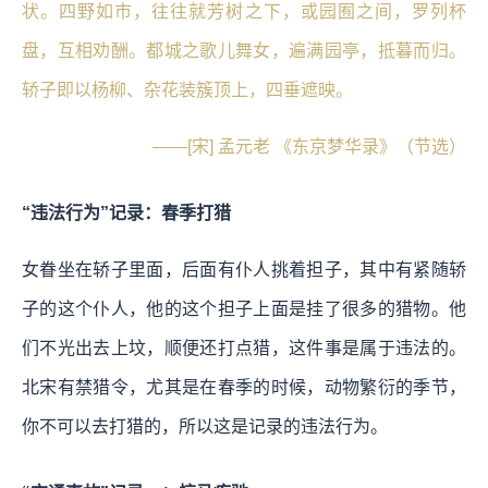
状。四野如市，往往就芳树之下，或园囿之间，罗列杯
盘，互相劝酬。都城之歌儿舞女，遍满园亭，抵暮而归。
轿子即以杨柳、杂花装簇顶上，四垂遮映。
——[宋] 孟元老 《东京梦华录》（节选）
“违法行为”记录：春季打猎
女眷坐在轿子里面，后面有仆人挑着担子，其中有紧随轿
子的这个仆人，他的这个担子上面是挂了很多的猎物。他
们不光出去上坟，顺便还打点猎，这件事是属于违法的。
北宋有禁猎令，尤其是在春季的时候，动物繁衍的季节，
你不可以去打猎的，所以这是记录的违法行为。