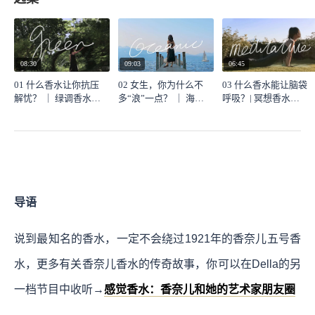
08:30
09:03
06:45
01 什么香水让你抗压
02 女生，你为什么不
03 什么香水能让脑袋
解忧？ ｜ 绿调香水
多“浪”一点？ ｜ 海洋
呼吸？| 冥想香水
（Green）
调香水（Oceanic）
（Medative）
导语
说到最知名的香水，一定不会绕过1921年的香奈儿五号香
水，更多有关香奈儿香水的传奇故事，你可以在Della的另
一档节目中收听→
感觉香水：香奈儿和她的艺术家朋友圈