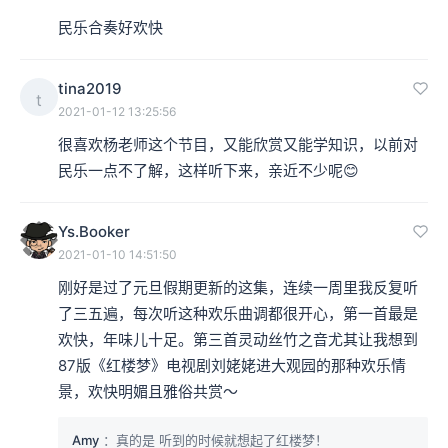
民乐合奏好欢快
tina2019
t
2021-01-12 13:25:56
很喜欢杨老师这个节目，又能欣赏又能学知识，以前对
民乐一点不了解，这样听下来，亲近不少呢😊
Ys.Booker
2021-01-10 14:51:50
刚好是过了元旦假期更新的这集，连续一周里我反复听
了三五遍，每次听这种欢乐曲调都很开心，第一首最是
欢快，年味儿十足。第三首灵动丝竹之音尤其让我想到
87版《红楼梦》电视剧刘姥姥进大观园的那种欢乐情
景，欢快明媚且雅俗共赏～
Amy
：真的是 听到的时候就想起了红楼梦！