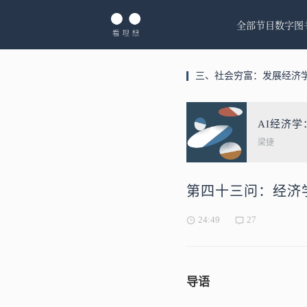
全部节目
数字图
三、社会穷富：发展经济
AI经济
梁捷
第四十三问：经济
24:49
27
导语