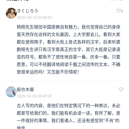
きくじろう
4
2020-05-13 21:43:01
杨照先生相信中国原典自有魅力，我也觉得自己的身体
里天然存在这样的文化基因，上大学那会儿，看到大家
都在使用筷子，看到大街上各式各样的汉字，后来听龚
鹏程先生讲只有汉字是真正的文字，其它大抵是记录语
音的符号，都免不了感性地自豪一番、庆幸一番。只要
愿意，可以不经翻译地阅读千载之间流传的文本，不确
是很幸运的吗！又怎能不珍惜呢！
船也木屋
2025-10-02 20:47:27
古人写的内容，是他们在特定情况下的一种表达，未必
都是写给我们的，我们能有机会读一读，有所了解，是
一件很好的事情，我们普通人，还没有感觉到“不肖”的
地步