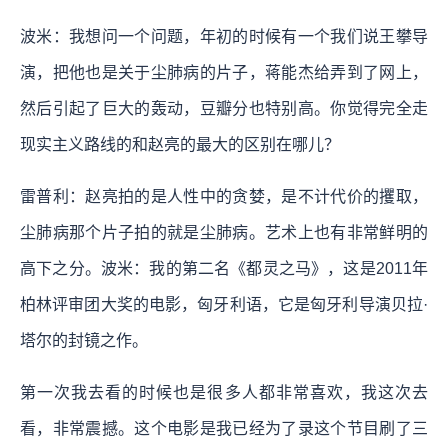
波米：我想问一个问题，年初的时候有一个我们说王攀导
演，把他也是关于尘肺病的片子，蒋能杰给弄到了网上，
然后引起了巨大的轰动，豆瓣分也特别高。你觉得完全走
现实主义路线的和赵亮的最大的区别在哪儿？
雷普利：赵亮拍的是人性中的贪婪，是不计代价的攫取，
尘肺病那个片子拍的就是尘肺病。艺术上也有非常鲜明的
高下之分。波米：我的第二名《都灵之马》，这是2011年
柏林评审团大奖的电影，匈牙利语，它是匈牙利导演贝拉·
塔尔的封镜之作。
第一次我去看的时候也是很多人都非常喜欢，我这次去
看，非常震撼。这个电影是我已经为了录这个节目刷了三