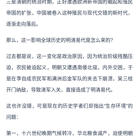
三是清朝的统治时期，正好遭遇欧洲新帝国的崛起和殖民
帝国的扩张，中国被卷入这种殖民与现代交错的新时代，
逐渐走向落后。
那么，这一影响全球历史的明清易代是怎么来的？
过去都是说，这一变化是政治原因，因为统治阶级残酷压
迫，农民被迫起义，明朝又遭遇南倭北寇，内外交困，于
是在李自成农民军和满洲后金军队的夹击下崩溃，吴三桂
开门纳敌，导致清军入关，直接造成了明清易代。
这也许没错，可是现在的历史学者们却指出“生存环境”的
问题：
第一，十六世纪晚期气候转冷，华北粮食减产，迫使明朝