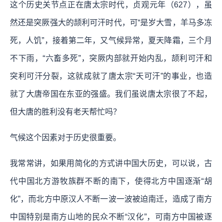
这个历史关节点正在唐太宗时代，贞观元年（627），虽
然还是突厥强大的颉利可汗时代，可“是岁大雪，羊马多冻
死，人饥”，接着第二年，又气候异常，夏天降霜，三个月
不下雨，“六畜多死”，突厥内部就开始内乱，颉利可汗和
突利可汗分裂，这就成就了唐太宗“天可汗”的事业，也造
就了大唐帝国在东亚的强盛。我们虽说唐太宗很了不起，
但大唐的胜利没有老天帮忙吗？
气候这个因素对于历史很重要。
我常常讲，如果用简化的方式讲中国大历史，可以说，古
代中国北方游牧族群不断的南下，使得北方中国逐渐“胡
化”，而北方中原汉人不断一波一波被迫南迁，造成了南方
中国特别是南方山地的民众不断“汉化”，可南方中国被逐