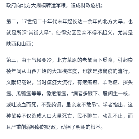
政府向北方大规模转运军粮，造成财政危机；
第二，17世纪二十年代末年起长达十余年的北方大旱，也
就是所谓“崇祯大旱”，使得灾区民众不得不起义，尤其是
陕西和山西；
第三，由于气候变冷，北方草原的老鼠南下觅食，引起崇
祯年间从山西开始的大规模瘟疫，也就是肺鼠疫的流行，
文献记载说，当时瘟疫大流行，有疙瘩瘟、羊毛瘟、探头
瘟、瓜瓤瘟等等，像疙瘩瘟，“病者多腋下、股间生一核，
或吐淡血而死，不受药饵，虽亲友不敢吊”。学者指出，这
种鼠疫不仅造成人口大量死亡，民不聊生，动乱不止，而
且严重削弱明朝的财政，动摇了明朝的根基。