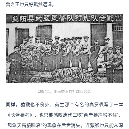
兽之王也只好黯然远遁。
1957年，湖南益阳县打虎队合影
同样，猿猴也不例外，荷兰那个有名的高罗佩写了一本
《长臂猿考》，也只能感叹唐代三峡“两岸猿声啼不住”、
“风急天高猿啸哀”的现象在后世消失，连猿猴也只能从深