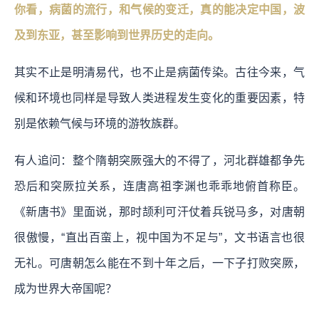
你看，病菌的流行，和气候的变迁，真的能决定中国，波
及到东亚，甚至影响到世界历史的走向。
其实不止是明清易代，也不止是病菌传染。古往今来，气
候和环境也同样是导致人类进程发生变化的重要因素，特
别是依赖气候与环境的游牧族群。
有人追问：整个隋朝突厥强大的不得了，河北群雄都争先
恐后和突厥拉关系，连唐高祖李渊也乖乖地俯首称臣。
《新唐书》里面说，那时颉利可汗仗着兵锐马多，对唐朝
很傲慢，“直出百蛮上，视中国为不足与”，文书语言也很
无礼。可唐朝怎么能在不到十年之后，一下子打败突厥，
成为世界大帝国呢？