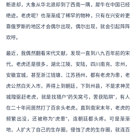
断退却，大象从华北退却到了西南一隅，犀牛在中国已经
绝迹。老虎呢？也渐渐成了稀罕的物种，只有在兴安岭更
靠俄罗斯的地区才会偶尔出现，偶尔出现，就会引起阵阵
欢呼。
最近，我偶然翻看宋代文献，发现一直到八九百年前的宋
代，老虎还是很多，湖北江陵、安陆，四川南充、忠州，
安徽宣城，甚至浙江钱塘、江苏扬州，都有老虎为患，老
虎公然白天入市，弄得上到朝廷，下到州县，不是求神灵
城隍驱赶老虎，就是找猎户“药矢窝弓，罟获陷阱”，有人
在二十年间居然打了百余头老虎。直到南宋末年，老虎的
频繁出没，还被称为“虎患”，连朝廷都头疼。可是渐渐
地，人扩大了自己的生存圈，侵蚀了虎的生存圈，就连百