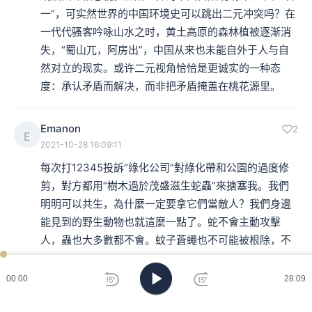
一”，可实然世界的中国环境史可以跳出二元冲突吗？在
一代代骚客吟咏山水之时，黄土高原的森林植被逐渐消
失，“蜀山兀，阿房出”，中国从来也未能自外于人与自
然对立的现实。或许二元视角恰恰是更诚实的一种态
度：承认矛盾而解决，而非把矛盾掩盖在桃花源里。
Emanon
2
E
2021-10-28 16:09:11
每次打12345投訴“綠化公司”對綠化帶和公園的過度修
剪，對方都用“樹木過於茂盛滋生蛇蟲”來搪塞我。我們
明明可以共生，為什麼一定要拿它們當敵人？我們身邊
能見到的野生動物也就這麼一點了。蛇不會主動攻擊
人，蟲也大多數都不會。蚊子蒼蠅也不可能被根除，不
如順其自然。
00:00
28:09
碳酸果汁
2