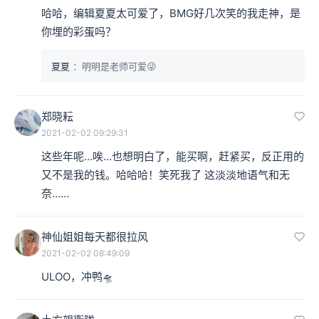
哈哈，编辑夏夏太可爱了，BMG好几次笑的我走神，是
你埋的彩蛋吗？
夏夏
：明明是老师可爱😜
郑晓耘
2021-02-02 09:29:31
这些年呢…唉…也想明白了，能买啊，赶紧买，反正用的
又不是我的钱。哈哈哈！笑死我了 这淡淡地语气和无
奈……
神仙姐姐每天都很拉风
2021-02-02 08:49:09
ULOO，冲鸭🛸