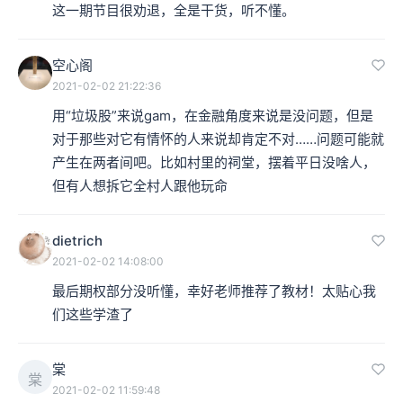
这一期节目很劝退，全是干货，听不懂。
空心阁
2021-02-02 21:22:36
用“垃圾股”来说gam，在金融角度来说是没问题，但是
对于那些对它有情怀的人来说却肯定不对……问题可能就
产生在两者间吧。比如村里的祠堂，摆着平日没啥人，
但有人想拆它全村人跟他玩命
dietrich
2021-02-02 14:08:00
最后期权部分没听懂，幸好老师推荐了教材！太贴心我
们这些学渣了
棠
棠
2021-02-02 11:59:48