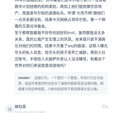
救市计划拯救的机构类别，再加上他们提前做空房地
产，简直是华尔街的道德标兵。所谓“大而不倒”跟他们
一点关系都没有。结果今天网络占领华尔街，第一个倒
霉的又是对冲基金。 

至于那帮抱着我不好你也别好的troll，虽然跟我没太多
关系，真的让我产生生理上的厌恶。本来我只是不满舆
论对他们的同情。结果今天看了wsj的报道，这帮人曝光
空头的私人信息，给空头的孩子发死亡威胁，黑别人社
交账号，半夜给人点披萨外卖让人没法睡觉，和着这个
世界对你们来说就是场游戏吗？
sheldor
：金融行为，一个愿打一个愿挨，市场行为无可指
责，但这件事里同时也包含了道德问题甚至是法律问题。网
络暴力到这种程度，川粉也就前阵子狗急跳墙才这么做。
辣包菜
4
辣
2021-02-02 10:39:53