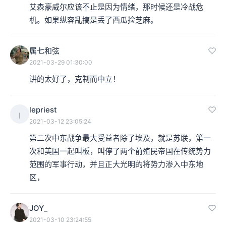
艾森豪威尔应该不止是因为情绪，那时候还是冷战危
机。如果纵容乱搞是丢了西瓜捡芝麻。
属七和弦
2021-03-29 01:30:00
讲的太好了，克制而中立！
lepriest
l
2021-03-12 23:05:24
第二次中东战争最大受益者除了埃及，就是苏联，第一
次和美国一起叫板，叫停了两个前殖民帝国在传统势力
范围的军事行动，并且正大光明的将势力渗入中东地
区，
JOY_
2021-03-10 23:24:55