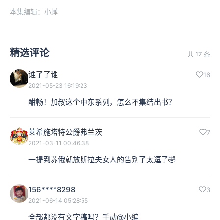
本集编辑：小蝉
精选评论
共 17 条
谁了了谁
16
2021-05-23 16:19:23
酣畅！加叔这个中东系列，怎么不集结出书？
莱希施塔特公爵弗兰茨
7
2021-03-11 00:46:38
一提到苏俄就放斯拉夫女人的告别了太逗了🤣
156****8298
3
2021-06-14 05:28:55
全部都没有文字稿吗？手动@小编