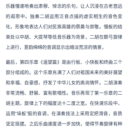
乐器慢速地奏出肃穆、悼念的乐句，让人沉浸在古老悠远
的遐思中。独奏二胡运用泛音点描的虚实相生的音色变
化，形象地表达人们对民族英雄的祭奠与崇敬。慢板的结
束处以中胡、大提琴等低音乐器为背景，二胡在颤弓旋律
上进行，意韵绵绵的音调显示出暗淡荒凉的情景，
最后，第四乐章《遥望篇》是由行板、小快板和终曲三个
部分组成的。这个乐章充满了人们对祖国未来的美好展望
和幸福、自豪感，抒发了中华儿女的高尚情怀。二胡演奏
非常流畅、舒展、富有歌唱性。音乐再现了第一乐章的二
胡主题，旋律上下的幅度达十二度之宽。在快速乐段中，
运用“垛板”般的音调，在演奏技法上采用定把滑音，音质
坚定挺拔。之后乐曲速度进一步加快，使得节奏旋律有种