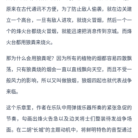
原来在古代通讯不方便，为了防止敌人偷袭，就在边关建
立一个高台，一旦有敌人进攻，就烧火冒烟，然后一个一
个的烽火台都烧火冒烟，就能迅速把消息传到京城。而烽
火台都用狼粪来烧火。
那为什么会用狼粪呢？因为所有的植物的烟都容易四散飘
荡，只有狼粪烧的烟会一直以直线飘向天空，而且不受一
般风力的影响，所以又叫做狼烟，狼烟四起也就代表战争
来临。
这个乐章里，作者在乐队中用弹拨乐器所奏的紧张急促的
节奏，勾画出烽火告急以及边关将士们整装待发战争场
面。在二胡“长城”的主题动机中，将鲜明特色的音型通过