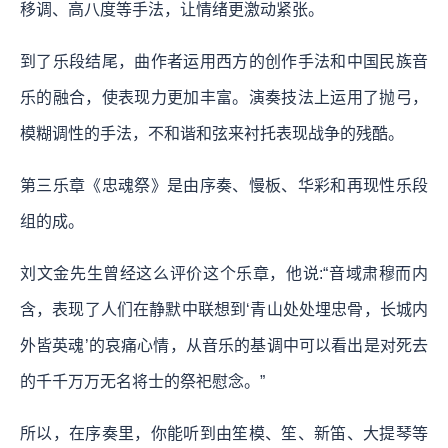
移调、高八度等手法，让情绪更激动紧张。
到了乐段结尾，曲作者运用西方的创作手法和中国民族音
乐的融合，使表现力更加丰富。演奏技法上运用了抛弓，
模糊调性的手法，不和谐和弦来衬托表现战争的残酷。
第三乐章《忠魂祭》是由序奏、慢板、华彩和再现性乐段
组的成。
刘文金先生曾经这么评价这个乐章，他说:“音域肃穆而内
含，表现了人们在静默中联想到‘青山处处埋忠骨，长城内
外皆英魂’的哀痛心情，从音乐的基调中可以看出是对死去
的千千万万无名将士的祭祀慰念。”
所以，在序奏里，你能听到由笙模、笙、新笛、大提琴等