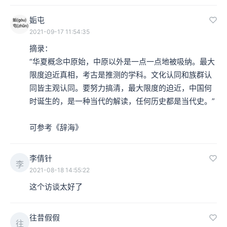
姤屯
2021-09-17 11:54:35
摘录：

“华夏概念中原始，中原以外是一点一点地被吸纳。最大
限度迫近真相，考古是推测的学科。文化认同和族群认
同皆主观认同。要努力搞清，最大限度的迫近，中国何
时诞生的，是一种当代的解读，任何历史都是当代史。”

可参考《辞海》
李倩针
李
2021-08-18 14:55:22
这个访谈太好了
往昔假假
往