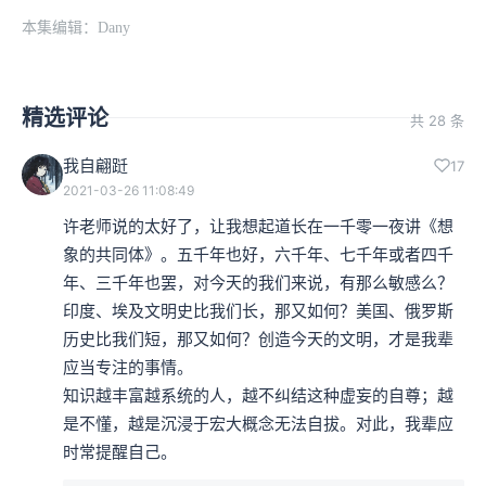
本集编辑：Dany
精选评论
共 28 条
我自翩跹
17
2021-03-26 11:08:49
许老师说的太好了，让我想起道长在一千零一夜讲《想
象的共同体》。五千年也好，六千年、七千年或者四千
年、三千年也罢，对今天的我们来说，有那么敏感么？
印度、埃及文明史比我们长，那又如何？美国、俄罗斯
历史比我们短，那又如何？创造今天的文明，才是我辈
应当专注的事情。

知识越丰富越系统的人，越不纠结这种虚妄的自尊；越
是不懂，越是沉浸于宏大概念无法自拔。对此，我辈应
时常提醒自己。