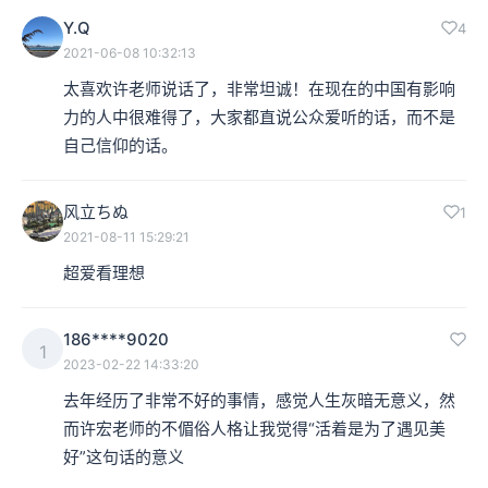
Y.Q
4
2021-06-08 10:32:13
太喜欢许老师说话了，非常坦诚！在现在的中国有影响
力的人中很难得了，大家都直说公众爱听的话，而不是
自己信仰的话。
风立ちぬ
1
2021-08-11 15:29:21
超爱看理想
186****9020
1
2023-02-22 14:33:20
去年经历了非常不好的事情，感觉人生灰暗无意义，然
而许宏老师的不𠋥俗人格让我觉得“活着是为了遇见美
好”这句话的意义