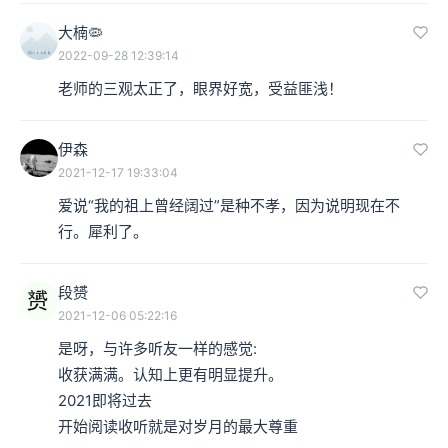
大楠🦠
2022-09-28 12:39:14
老师的三观太正了，眼界好宽，受益匪浅！
伊森
2021-12-17 19:33:04
爱说“我的祖上曾经阔过”是种不孝，因为说明现在不
行。犀利了。
段赟
2021-12-06 05:22:16
是呀，与许多听友一样的感觉:

收获满满。认知上更有明显提升。

2021即将过去

开始阅读收听就是对岁月的最大尊重