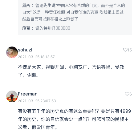
黛西
：鲁迅先生说“中国人常有合群的自大，而不是个人的
自大” 这是一种责任推卸 对自我创造的逃避 吹嘘祖上阔过
然后自己可以躺在祖坟上睡觉了
段赟
：说的特别好👍🏻👍🏻👍🏻
sohuzl
15
2021-03-25 18:13:57
不愧是大家，视野开阔，心胸宽广，言语睿智，受教
了，谢谢。
Freeman
6
2021-03-25 23:07:53
有没有五千年的历史真的有这么重要吗？要是只有4999
年的历史，你的自信就会少一点吗？可悲可叹的民族主
义者，假爱国青年。