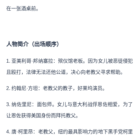
在一张酒桌前。
人物简介（出场顺序）
1. 亚美利哥·邦纳塞拉：殡仪馆老板。因为女儿被恶徒侵犯
且殴打，法律无法还他公道，决心向老教父寻求帮助。
2. 约翰尼·方坦：老教父的教子，好莱坞演员。
3. 纳佐里尼：面包师。女儿与意大利战俘恩佐相爱，为了
让恩佐获得美国身份而拜托教父。
4. 唐·柯里昂：老教父，纽约最具影响力的地下黑手党柯里