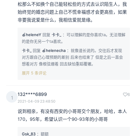
松那么不如换个自己能轻松些的方式去认识陌生人，我
始终觉的婚恋问题上自己不慌幸福感才会更高些，如果
非要我说爱是什么，我相信爱就是缘。
🍎heleneY
回复
卡卡_
：可以理解的是你喜欢ta。无法理解
的是你无另一个ta喜欢。
卡卡_
回复
🍎helenecha
：就像道长说的。交往后才发现
对方跟自己心理预期的差别 后来也结束了 但是之后一直会
想着对方 像根弦绷着 回去缺怕重蹈覆辙。
展开 5 条评论
132****6899
6
1
2021-04-09 23:48:50
说到相亲，有没有西安的小哥哥交个朋友，哈哈，本人
170，95年，希望认识一个90-93年的小哥哥
Gsk_83
：额额