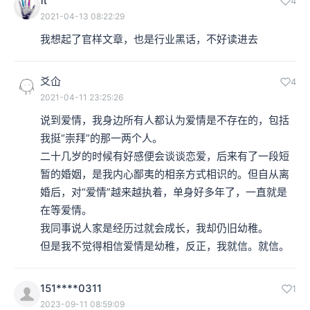
π
4
2021-04-13 08:22:29
我想起了官样文章，也是行业黑话，不好读进去
爻仚
4
2021-04-11 23:25:26
说到爱情，我身边所有人都认为爱情是不存在的，包括
我挺“崇拜”的那一两个人。

二十几岁的时候有好感便会谈谈恋爱，后来有了一段短
暂的婚姻，是我内心鄙夷的相亲方式相识的。但自从离
婚后，对“爱情”越来越执着，单身好多年了，一直就是
在等爱情。

我同事说人家是经历过就会成长，我却仍旧幼稚。

但是我不觉得相信爱情是幼稚，反正，我就信。就信。
151****0311
1
2023-09-11 08:59:09