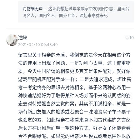
润物细无声
：这让我想起过年亲戚家中发现旧杂志，里面台
湾名人，国内名人，国外介绍，读起来意犹未尽
逾轮
10
2021-04-10 00:43:40
留言里关于相亲的矛盾，我倒觉的是今天在相亲这个方
法的使用上出现了问题，一是功利心太重，过于偏重物
质，今天中国所谓的相亲更多其实是条件配对，就好像
游戏里随机匹配对手pk一样；二是太追求速成，堪比高
考一考定终身的思想去对待相亲，基于这两种心态用一
种快速结婚好为了取得某种入场券而带来的认同感的姿
态去对待婚姻当然会觉的累，其实不用说相亲，就是一
场有新朋友加入的旅游或者聚会一味地谈房子车子票子
也会觉的累，如此相亲在我看来真不如古代媒妁之言然
后女方在屏风后面望一望这种方式，好歹女子还能看看
合不合眼缘呢。如果觉的相亲这种模式或者氛围难以放