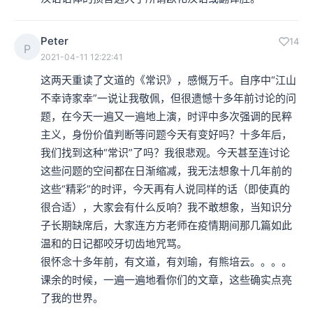
Peter
14
P
2021-04-11 12:22:41
这两天重读了文道的《常识》，感慨万千。自序中“江山
不幸诗家幸”一说让我敬佩，但很遗憾十多年前讨论的问
题，在今天一遍又一遍地上演，时评中多次强调的民粹
主义，身份价值判断等问题今天有变好吗？十多年后，
我们找到这种“常识”了吗？我很悲观。今天甚至连讨论
这些问题的空间都在日渐缩减，我无法想象十几年前的
这些“精彩”的时评，今天再有人说同样的话（即使真的
很合适），大家会有什么反响？我不敢想象，当知识分
子长期缺席后，大家连方方老师在疫情期间那几篇如此
温和的日记都咬牙切齿地咒骂。

很怀念十多年前，有文道，有刘瑜，有熊培云。。。。
课余的时候，一遍一遍地看你们的文章，这些确实点亮
了我的世界。