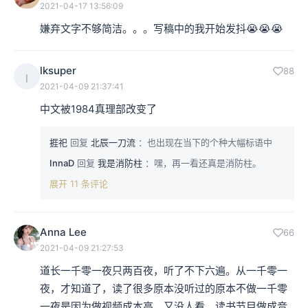
2021-04-17 13:56:09
嫌弃文字不够简洁。。。写稿中的我开始发抖😭😭😭
lksuper
88
l
2021-04-09 21:37:41
中文被1984真理部改变了
捱祀
回复
北辰一刀流
：也出现在当下的个种大幅标语中
InnaD
回复
我是消防柱
：嘿，再一看还真是消防柱。
展开 11 条评论
Anna Lee
66
2021-04-09 21:27:53
道长一千零一夜只两百夜，听了不下六遍。从一千零一
夜，才知道了，读了很多原本没听过的原本不做一千零
一夜是因为做视频成本高，又没人看。读书节目做成音