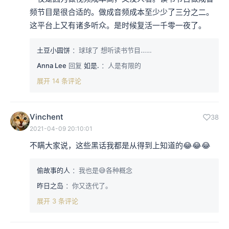
频节目是很合适的。做成音频成本至少少了三分之二。
这平台上又有诸多听众。是时候复活一千零一夜了。
土豆小圆饼
：球球了 想听读书节目……
Anna Lee
回复
如是.
：人是有限的
展开 14 条评论
Vinchent
38
2021-04-09 20:10:01
不瞒大家说，这些黑话我都是从得到上知道的😂😂😂
偷故事的人
：我也是😅各种概念
昨日之岛
：你又迭代了。
展开 3 条评论