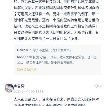
的，然后再基于这些词造新词，最后的黑话就变成难以
理解的汉语。反正我和国内同事交流针对具体名词真的
宁可用英文还轻松一点。另外一点看字节的例子，那一
段话不光是黑话，还有一个很典型的特色是它是官话的
结构，读起来是不是特别有在听政府工作报告的感觉？
只要这种空洞的官话套话结构用起来，无所谓行业，其
实都是让人觉得听了一大段又什么也没说。
Chico📅
：为了不犯错，只好上假大空。
hhhhhhhh
回复
小猫
：其实，政府文件不是空话，也不是
套话，确实有理解门槛，是不适合传播的。
展开 2 条评论
魚若樗
19
2021-04-10 00:35:53
人人都是谜语人。其实在我看来，网络语言和政治体对
汉语语体的损害远大于所谓欧化汉语或翻译腔。