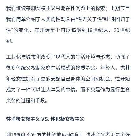
我们继续来聊女权主义思潮在性问题上的探索。上期节目
我们简单介绍了人类的性观念由“性无关于性”到“性回归于
性”的变化，其开端至少可以追溯到19世纪末、20世纪
初。
工业化与城市化改变了现代人的生活环境与形态，动摇了
很多传统父权制家庭生活模式的物质基础。年轻人、尤其
年轻女性拥有了更多支配自己身体的空间和机会，性开始
成为了一件可以让人享受的事情，而不只是作为履行生育
义务的过程和手段。
性消极女权主义 VS. 性积极女权主义
到1960年代西方的性解放运动期间，进步主义者更是主张