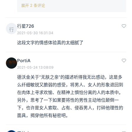
展开 2 条评论
行星726
行
2021-05-30 16:31:34
这段文字的情感体验真的太细腻了
PortiA
2021-05-24 13:08:09
德沃金关于“无肤之亲”的描述听得我无比感动，这是多
么纤细敏锐又脆弱的感受，将男人、女人的形象退回到
在肉体上寻求欢愉、在精神上惧怕分离的人的本质中。
另外，思考了一下如果要将性的男性主动地位颠倒一
下，也许是女人索取、占有、侵吞男人，打碎他理性的
面具，揭穿他所有秘密吧。