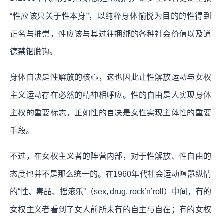
“性应该只关于性本身”，以纯粹身体愉悦为目的的性得到
正名与推崇，性应该与其过往捆绑的各种社会价值以及道
德禁锢脱钩。
身体自决是性解放的核心，这也因此让性解放运动与女权
主义运动存在必然的精神相呼应。性的自由是人实现身体
主权的重要标志，正如性的自决是女性实现主体性的重要
手段。
不过，在女权主义者的阵营内部，对于性解放、性自由的
态度也并不是那么统一的。在1960年代社会运动喧嚣纵情
的“性、毒品、摇滚乐”（sex, drug, rock’n’roll）中间，有的
女权主义者看到了女人前所未有的自主与自在；有的女权