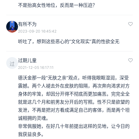
自知？
不是抬高女性地位，反而是一种压迫？
而与之相对应的“性消极女权主义者”（sex-negative
有所不为
feminist），她们的尖锐批判与反对，又到底是更多为女人
2023-09-20 16:45:42
带来了必要且准确的警醒，还是因为必然为保守势力的反
听吐了，想到这些恶心的“文化现实”真的性欲全无
扑所利用、而反过来更多成为了女性自由的阻碍？
过期儿童
过
2021-12-05 16:17:11
本集编辑：香芋
德沃金那一段“无肤之亲”观点，听得我眼眶湿润，深受
震撼。两个人褪去外在皮肤的阻隔，再次奔向渴求对方
身体的牢笼，却因分开得不彻底而更加痛苦。完完全全
就是这几个月和前男友分开后的写照。性不只是欲望的
发泄，不再是把对方看成满足自己的客体，而是两个坦
诚相拥的灵魂。

非常佩服她，在好几十年前提出这样的见地，让今日的
我获益良多。