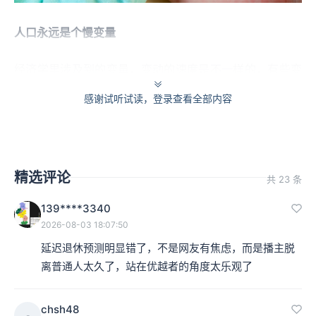
人口永远是个慢变量
经济学里涉及到的变量，变动的速度是不一样的，有些变
动很快，有些变动很慢。一般情况下，我们并不需要为这
感谢试听试读，登录查看全部内容
两类变量感到焦虑。
不妨举个变动很快的变量的例子，现在美元兑换人民币的
精选评论
共 23 条
汇率是多少，你能不能马上说出来？我其实也说不出来。
139****3340
查了一下大概是6.44。在一年多前，美元兑人民币的汇率
2026-08-03 18:07:50
曾经一度超过7。当时媒体上铺天盖地都在讨论人民币破7
延迟退休预测明显错了，不是网友有焦虑，而是播主脱
以后的影响，所有人都问我，人民币破7对我们的生活有
离普通人太久了，站在优越者的角度太乐观了
什么影响？当时我还在录
《一平方公里内的经济学》
，不
chsh48
得不做了一期番外。当时我认为，人民币破7没有什么意