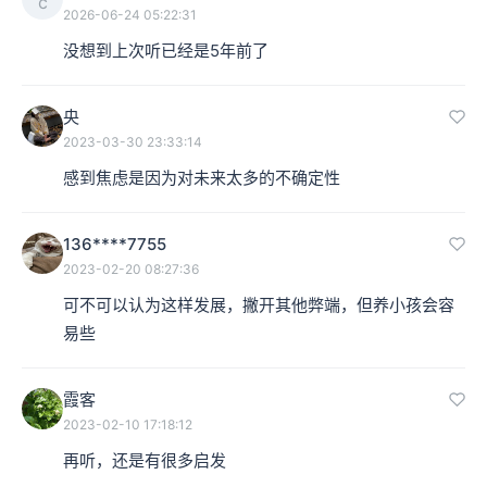
c
2026-06-24 05:22:31
思，对我们的生活也不会有多大影响。汇率变动很快，如
没想到上次听已经是5年前了
果你不是做进出口生意，不是有孩子在美国读书，那完全
不必每天盯着汇率。从去年年中开始，人民币相对于美元
央
2023-03-30 23:33:14
就一路升值，升到现在已经是6.44，好像也没人再问我人
感到焦虑是因为对未来太多的不确定性
民币升值对我们的生活有什么影响。
136****7755
本集编辑：夏夏
2023-02-20 08:27:36
可不可以认为这样发展，撇开其他弊端，但养小孩会容
易些
霞客
2023-02-10 17:18:12
再听，还是有很多启发