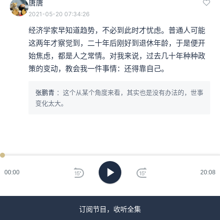
唐唐
2021-05-20 07:34:26
经济学家早知道趋势，不必到此时才忧虑。普通人可能
这两年才察觉到，二十年后刚好到退休年龄，于是便开
始焦虑，都是人之常情。对我来说，过去几十年种种政
策的变动，教会我一件事情：还得靠自己。
张鹏青
：这个从某个角度来看，其实也是没有办法的，世事
变化太大。
ken
已过
期
00:00
20:08
刷
新
订阅节目，收听全集