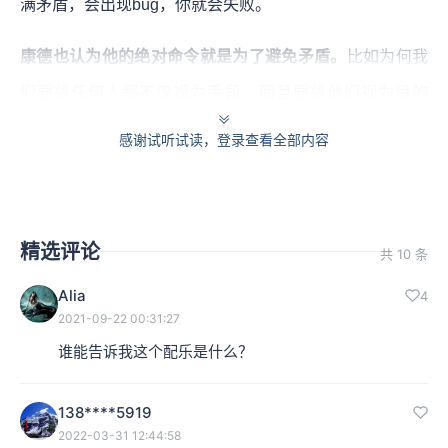
满矛盾，会出现bug，你就会失败。
康德也认为他的绝对命令就是为了避免矛盾。
比如为何我
们要将任何人都不仅视为手段，而且要将他们视为目的
呢？这是因为不这么做的话，你就不得不将一部分人视为
感谢试听试读，登录查看全部内容
纯粹的手段或者是工具，而把另外一部分人视为目的，这
样的话你就必然会将全社会的人分成两类人，一类人是有
权按照自己的意愿去追求自己的幸福与人生目标的，而另
精选评论
共 10 条
外一部分人就是高级的牲口罢了。
Alia
4
2021-09-22 00:31:27
但是这样的区分却不是基于任何一种自然的理由的，因为
谁能告诉我这个配乐是什么？
即使是奴隶社会的奴隶，他在自然的意义上也是人，你只
能基于一些武断的社会的或者政治的理由，把他们视为工
138****5919
具或者财产。所以这种做法实际上就会逼迫我们将另外的
2022-03-31 12:44:58