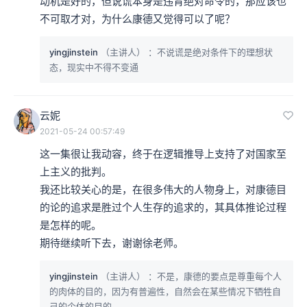
动机是好的，但说谎本身是违背绝对命令的，那应该也
不可取才对，为什么康德又觉得可以了呢？
yingjinstein
（主讲人）
：不说谎是绝对条件下的理想状
态，现实中不得不变通
云妮
2021-05-24 00:57:49
这一集很让我动容，终于在逻辑推导上支持了对国家至
上主义的批判。

我还比较关心的是，在很多伟大的人物身上，对康德目
的论的追求是胜过个人生存的追求的，其具体推论过程
是怎样的呢。

期待继续听下去，谢谢徐老师。
yingjinstein
（主讲人）
：不是，康德的要点是尊重每个人
的肉体的目的，因为有普遍性，自然会在某些情况下牺牲自
己的个体的目的