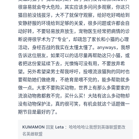
很容易就会夸大危险，其实应该多问问多观察，你这只
猫目前没钱拔牙，大不了就保守观察，给好吃好喝给到
安静舒服的环境给到足够的关爱，很多问题或许都会自
动好转，不要轻易放弃放生，宠物医生经常把病情的诊
断说得很学术为了“专业”，却疏忽了家长和小猫的心理
活动，身经百战的我实在太懂太懂了。anyways，我想
告诉这位朋友，如果可以的话尽量再帮助这只小猫，或
者把这份爱延续下去，光懊悔可没有用，不要放弃希
望。另外希望梁男士帮我呼吁，投喂流浪猫狗的同时也
要帮助她们做绝育，不绝育是喂不完的，能多帮助就多
做一点。大家不要购买动物，世界上有那么多需要家的
流浪动物救都救不完，买什么买！大陆有这么多动物却
没有动物保护法，真的很可笑，有机会就这个话题做一
期节目是最好的了。
KUMAMON
回复
Leta
：哈哈哈哈让我想到英雄联盟要改
名英雌联盟