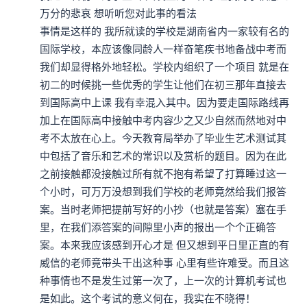
万分的悲哀 想听听您对此事的看法 

事情是这样的 我所就读的学校是湖南省内一家较有名的
国际学校，本应该像同龄人一样奋笔疾书地备战中考而
我们却显得格外地轻松。学校内组织了一个项目 就是在
初二的时候挑一些优秀的学生让他们在初三那年直接去
到国际高中上课 我有幸混入其中。因为要走国际路线再
加上在国际高中接触中考内容少之又少自然而然地对中
考不太放在心上。今天教育局举办了毕业生艺术测试其
中包括了音乐和艺术的常识以及赏析的题目。因为在此
之前接触都没接触过所有就不抱有希望了打算睡过这一
个小时，可万万没想到我们学校的老师竟然给我们报答
案。当时老师把提前写好的小抄（也就是答案）塞在手
里，在我们添答案的间隙里小声的报出一个个正确答
案。本来我应该感到开心才是 但又想到平日里正直的有
威信的老师竟带头干出这种事 心里有些许难受。而且这
种事情也不是发生过第一次了，上一次的计算机考试也
是如此。这个考试的意义何在，我实在不晓得！