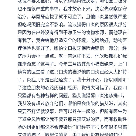
我说不要太担心，可以先观察再做决定，哪怕全口拔牙
也不是很严重的事情，我才放心下来，决定先观察保守
治疗，毕竟牙齿拔了就不可逆了，且他口炎虽然很严重
但吃喝照旧完全不影响。流浪猫得口炎的原因很大部分
是因为在户外没有得到干净卫生的食物水源，而他现在
有我了，我会给他舒适安全的环境，吃喝给好，动物医
疗保险也买好了，哪怕全口拔牙保险会赔偿一部分，经
济压力会小一点点。就一直这样下去，他吃喝都很好我
都渐渐忘了这事了。今年二月给其余小猫做绝育，上门
绝育的医生看了这只口炎的猫说他的口炎已经大大好转
了，炎症几乎是已经痊愈了，我十分开心。所以刚刚听
了这位朋友的心路历程和经历，觉得太可惜了，我家四
只猫都有各种各样的问题，猫艾滋猫藓口炎疱疹携带，
我从没有想过放弃他们，哪怕是会传染的猫艾滋，其实
只要不打架就没事，是可以养在一起的，但所有医生为
了避免风险都让我不要养那只猫艾滋的猫，而有救助经
验的姐姐们都说不会传染她们已经养了很多年很多只猫
艾滋的猫了。我想说的是，由于我们没有经验和知识，