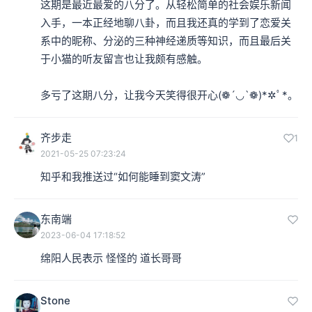
这期是最近最爱的八分了。从轻松简单的社会娱乐新闻
入手，一本正经地聊八卦，而且我还真的学到了恋爱关
系中的昵称、分泌的三种神经递质等知识，而且最后关
于小猫的听友留言也让我颇有感触。

多亏了这期八分，让我今天笑得很开心(❁´◡`❁)*✲ﾟ*。
齐步走
1
2021-05-25 07:23:24
知乎和我推送过“如何能睡到窦文涛”
东南端
2023-06-04 17:18:52
绵阳人民表示 怪怪的 道长哥哥
Stone