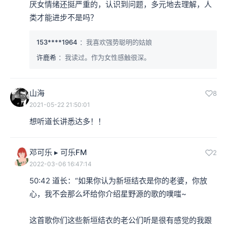
厌女情绪还挺严重的，认识到问题，多元地去理解，人
类才能进步不是吗？
153****1964
：我喜欢强势聪明的姑娘
许鹿希
：我读过。作为女性感触很深。
山海
8
2021-05-22 21:50:01
想听道长讲悉达多！！
邓可乐 ︎▸ 可乐FM
2
2022-03-06 16:47:14
50:42 道长：“如果你认为新垣结衣是你的老婆，你放
心，我不会那么坏给你介绍星野源的歌的噗嗤~

这首歌你们这些新垣结衣的老公们听是很有感觉的我跟