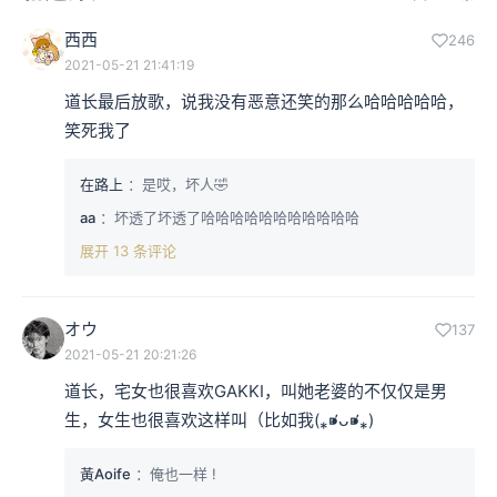
西西
246
2021-05-21 21:41:19
道长最后放歌，说我没有恶意还笑的那么哈哈哈哈哈，
笑死我了
在路上
：是哎，坏人🤣
aa
：坏透了坏透了哈哈哈哈哈哈哈哈哈哈哈
展开 13 条评论
オウ
137
2021-05-21 20:21:26
道长，宅女也很喜欢GAKKI，叫她老婆的不仅仅是男
生，女生也很喜欢这样叫（比如我(⁎⁍̴̛ᴗ⁍̴̛⁎)
黃Aoife
：俺也一样 !