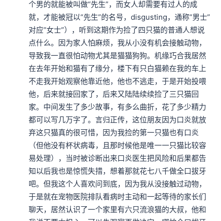
个男的就能被叫做“先生”，而女人却需要有过人的成
就，才能被冠以“先生”的名号，disgusting，通称“男士”
对应“女士”），听到这期作为捡了四只猫的普通人想说
点什么。因为家人怕麻烦，我从小没有机会接触动物，
导致我一直很怕动物尤其是猫猫狗狗。机缘巧合我居然
在去年开始和猫有了缘分，楼下有只白猫赖在我的车上
不走我开始观察他靠近他，他也不逃走，于是开始投喂
他，后来就接回家了，后来又陆陆续续捡了三只猫回
家。中间发生了多少故事，有多么曲折，花了多少精力
都可以写几万字了。言归正传，这位朋友因为口炎就放
弃这只猫真的很可惜，因为我捡的第一只猫也有口炎
（但他没有杯状病毒，且那时候他是唯一一只猫比较容
易处理），当时被诊断出来口炎医生把风险和后果都告
知以后我也是惊慌失措，想着那就花七八千做全口拔牙
吧。但我这个人喜欢问到底，因为我从没接触过动物，
于是就在宠物医院排队看病时主动和一起等待的家长们
聊天，居然认识了一个家里有六只流浪猫的大叔，他和