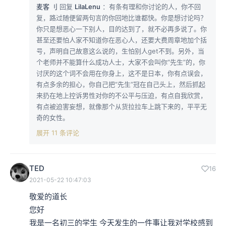
麦客 刂
回复
LilaLenu
：有条有理和你讨论的人，你不回
复，路过随便留两句言的你回地比谁都快。你是想讨论吗？
你只是想恶心一下别人，目的达到了，就不必再多说了。你
甚至还要怕人家不知道你在恶心人，还要大费周章地加个括
号，声明自己故意这么说的，生怕别人get不到。另外，当
个老师并不能算什么成功人士，大家不会叫你“先生”的，你
讨厌的这个词不会用在你身上，这不是日本，你有点误会，
有点多余的担心，你自己把“先生”冠在自己头上，然后抓起
来扔在地上控诉男性对你的不公平与压迫，有点自我欣赏，
有点被迫害妄想，就像那个从货拉拉车上跳下来的，平平无
奇的女性。
展开 11 条评论
TED
16
2021-05-22 10:47:03
敬爱的道长 

您好

我是一名初三的学生 今天发生的一件事让我对学校感到