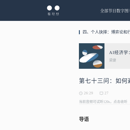
全部节目
数字图
四、个人抉择：博弈论和
AI经济
梁捷
第七十三问：如何
26:29
27
当前音频可试听120s，点击收听
导语