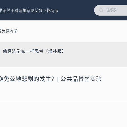
书馆
关于看理想
意见反馈
下载App
行为经济学
学：像经济学家一样思考（增补版）
避免公地悲剧的发生？| 公共品博弈实验