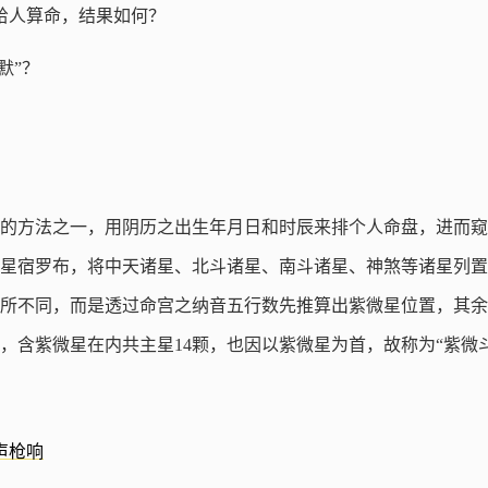
给人算命，结果如何？
默”？
的方法之一，用阴历之出生年月日和时辰来排个人命盘，进而窥
星宿罗布，将中天诸星、北斗诸星、南斗诸星、神煞等诸星列置
所不同，而是透过命宫之纳音五行数先推算出紫微星位置，其余
，含紫微星在内共主星14颗，也因以紫微星为首，故称为“紫微
声枪响