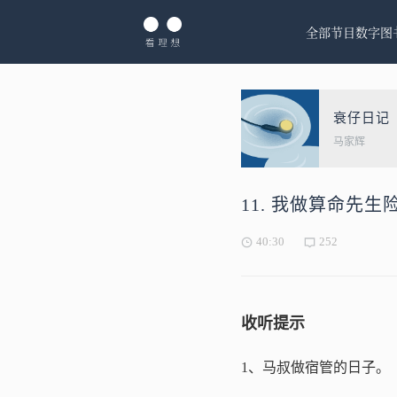
全部节目
数字图
衰仔日记
马家辉
11. 我做算命先
40:30
252
收听提示
1、马叔做宿管的日子。