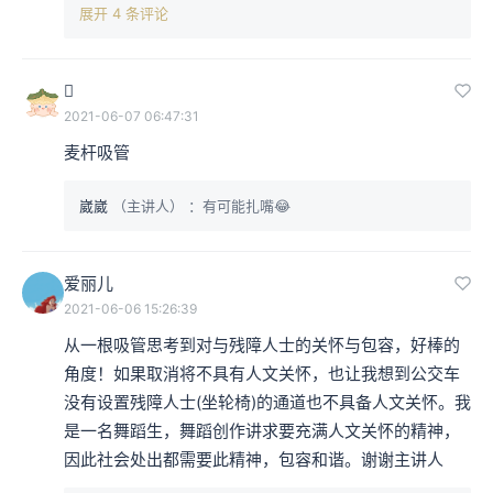
展开 4 条评论

2021-06-07 06:47:31
麦杆吸管
崴崴
（主讲人）
：有可能扎嘴😂
爱丽儿
2021-06-06 15:26:39
从一根吸管思考到对与残障人士的关怀与包容，好棒的
角度！如果取消将不具有人文关怀，也让我想到公交车
没有设置残障人士(坐轮椅)的通道也不具备人文关怀。我
是一名舞蹈生，舞蹈创作讲求要充满人文关怀的精神，
因此社会处出都需要此精神，包容和谐。谢谢主讲人