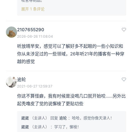
展开 1 条评论
2107655290
2026-06-26 11:08:04
听放晴早安，感觉可以了解好多不起眼的一些小知识和
你从未涉足过的一些领域，26年听21年的播客有一种穿
越的感觉
逾轮
2021-06-27 12:59:37
你这不算怪癖，我有时候是没喝几口就开始咬……另外比
起秃噜皮了觉的说懈棱了更贴切些
崴崴
（主讲人）
回复
逾轮
：哈哈，感觉你像天津人！
崴崴
（主讲人）
：学习了，懈棱！