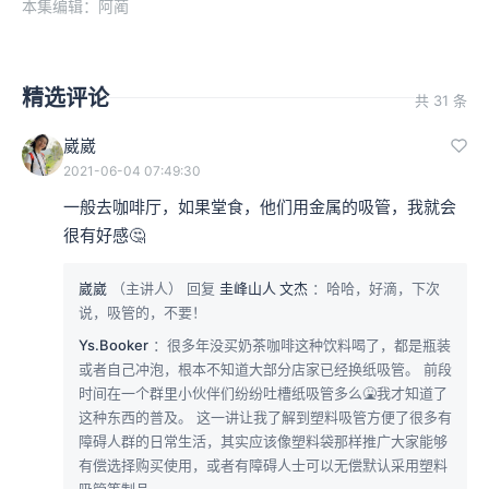
本集编辑：阿蔺
精选评论
共 31 条
崴崴
2021-06-04 07:49:30
一般去咖啡厅，如果堂食，他们用金属的吸管，我就会
很有好感🤔
崴崴
（主讲人）
回复
圭峰山人 文杰
：哈哈，好滴，下次
说，吸管的，不要！
Ys.Booker
：很多年没买奶茶咖啡这种饮料喝了，都是瓶装
或者自己冲泡，根本不知道大部分店家已经换纸吸管。 前段
时间在一个群里小伙伴们纷纷吐槽纸吸管多么🤮我才知道了
这种东西的普及。 这一讲让我了解到塑料吸管方便了很多有
障碍人群的日常生活，其实应该像塑料袋那样推广大家能够
有偿选择购买使用，或者有障碍人士可以无偿默认采用塑料
吸管等制品。