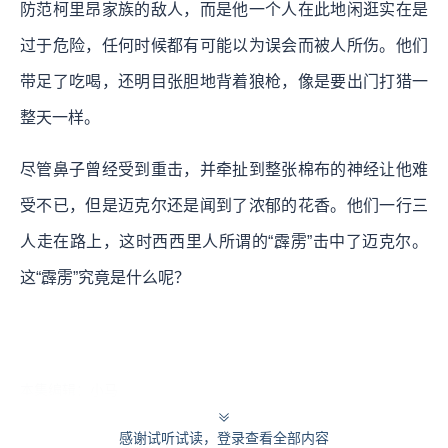
防范柯里昂家族的敌人，而是他一个人在此地闲逛实在是
过于危险，任何时候都有可能以为误会而被人所伤。他们
带足了吃喝，还明目张胆地背着狼枪，像是要出门打猎一
整天一样。
尽管鼻子曾经受到重击，并牵扯到整张棉布的神经让他难
受不已，但是迈克尔还是闻到了浓郁的花香。他们一行三
人走在路上，这时西西里人所谓的“霹雳”击中了迈克尔。
这“霹雳”究竟是什么呢？
本集编辑：小马
感谢试听试读，登录查看全部内容