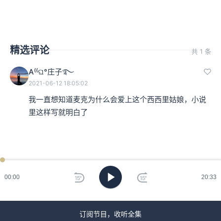
精选评论
共 1 条
A⁽⁽ଘ°庄子࿐
2021-06-12 18:05:02
我一直想知道麦克为什么会爱上这个西西里姑娘，小说
里这样写就明白了
00:00
20:33
订阅节目，收听全集