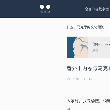
全部节目
数字图
五、马克思的文化理论
你好，马
杨照
番外丨内卷与马克
15:26
43
大家好，我是杨照，稍微
系。