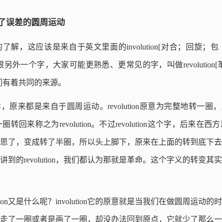
出了误差的圆周运动
了解，这应该是来自于英文里面的involution[对合；回旋
n这个字跟另外一个字，大家可能更熟悉、更常见的字，叫做revolutio
们有着共同的来源。
olution一样，原来都是来自于圆周运动。revolution原意为完整地转
圈转回来称之为revolution。不过revolution这个字，后
思了，变成转了半圈，所以头上脚下，原来在上面的转到底下去
到的revolution，我们都认为那就是革命。这个字义的转变
ution又是什么呢？involution它的原意就是当我们在做圆周运
走了一圈或者是画了一圈，却没办法回到原点，它就少了那么一