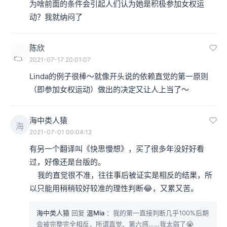
为啥前面的条件会引起人们认为她是积极参加女权运
动？我就纳闷了
陈欣
2021-07-17 20:01:07
Linda的例子很棒～就像开头说的依赖直觉的第一原则
（即参加女权运动）做出的决定又让人上当了～
海中类人猿
海
2021-07-01 00:04:12
有另一个翻译叫《快思慢想》，买了很多年没好好看
过，好像还是台版的。

    我的直觉很不准，往往事后被证实是相反的结果，所
以只能用稍稍较好较准的理性判断😂，又累又苦。
海中类人猿
回复
温Mia
：我的第一直接判断几乎100%后期
会被完整完全相反，所谓直觉、第六感……我太弱了😭