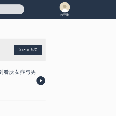
未登录
￥128.00 购买
例看厌女症与男