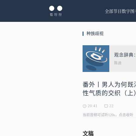
全部节目
数字图
种族歧视
观念辞典
陈迪
番外丨男人为何既
性气质的交织（上
20:41
22
当前音频可试听120s，点击收听
文稿