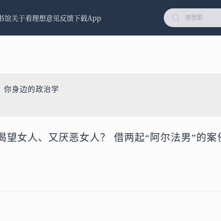
书馆
关于看理想
意见反馈
下载App
：你身边的政治学
渴望女人、又厌恶女人？ 借两起“阿尔法男”的案
）