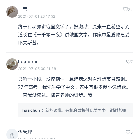
一苇
22
2021-07-01 23:17:52
终于有老师讲俄国文学了，好激动！原来一直希望听到
道长在《一千零一夜》讲俄国文学。作家中最爱陀思妥
耶夫斯基。
huaichun
7
2021-07-05 09:21:38
只听一小段。没控制住。急迫表达对看理想节目感谢。
77年高考。我先生学了中文。家中有很多俄小说诗歌。
一直我没读过。随着老师的脚步。我
huaichun
：就能读懂。有机会敢接触此类型书。谢谢老师
伪管理
3
伪