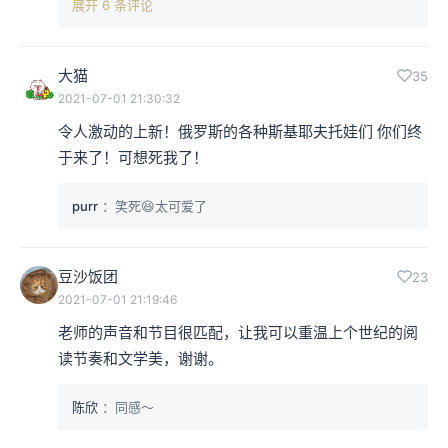
展开 6 条评论
大猫
35
2021-07-01 21:30:32
令人激动的上新！俄罗斯的各种斯基耶夫托娃们 你们终
于来了！可想死我了！
purr
：笑死😆太可爱了
豆沙饭团
23
2021-07-01 21:19:46
老师的声音和节目很匹配，让我可以重温上个世纪的阅
读节奏和文学美，谢谢。
陈欣
：同感～