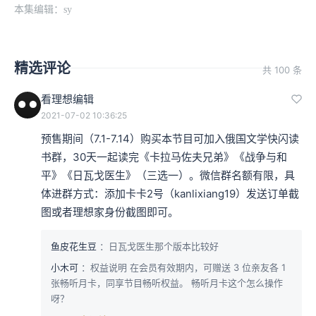
本集编辑：sy
精选评论
共 100 条
看理想编辑
2021-07-02 10:36:25
预售期间（7.1-7.14）购买本节目可加入俄国文学快闪读
书群，30天一起读完《卡拉马佐夫兄弟》《战争与和
平》《日瓦戈医生》（三选一）。微信群名额有限，具
体进群方式：添加卡卡2号（kanlixiang19）发送订单截
图或者理想家身份截图即可。
鱼皮花生豆
：日瓦戈医生那个版本比较好
小木可
：权益说明 在会员有效期内，可赠送 3 位亲友各 1
张畅听月卡，同享节目畅听权益。 畅听月卡这个怎么操作
呀？