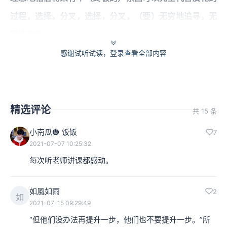
过程，选择，分叉，选择，分叉，（要）无穷地追寻，无
穷地改变。
感谢试听试读，登录查看全部内容
好的制度要留下可以改变的空间，不要把改变的空间塞满
了，塞满了以后空气停滞，那就要完蛋。保留一定的空间
调适自己。没有完美的境界，但要有试探的空间，try it
精选评论
共 15 条
and improve it，这样我们才有活下去的可能性。
小南瓜🎃 饭饭
7
2021-07-07 10:25:32
每次听老师讲课都感动。
本集编辑：欣欣
如風如雨
2
如
2021-07-15 09:29:49
“但他们没办法再提升一步，他们也不要提升一步。”所