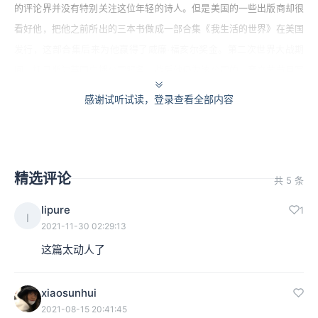
的评论界并没有特别关注这位年轻的诗人。但是美国的一些出版商却很
看好他，把他之前所出的三本书做成一部合集《我生活的世界》在美国
发行，这部合集后来为他赢得了威廉·福亥尔奖金。第二次世界大战期
间，托马斯为英国广播公司服务，战后他仍为该公司的一套文艺节目写
稿播音。1946年，托马斯发表了他最重要的一部诗集《死亡和出场》，
感谢试听试读，登录查看全部内容
这部诗集为他带来了名誉和作为诗人的地位。
他，Dylan Thomas，狄兰·托马斯，知道自己有肝硬化，
自幼还落下了支气管炎，可是一种孩童精神导致他蔑视这
精选评论
共 5 条
类风险。过多地考虑风险，他就写不出那些让他持续火热
lipure
1
l
的诗句来了。在旋风般的纽约，没有人在乎他外貌中透出
2021-11-30 02:29:13
的症状，那明显的浮肿，人们却觉得这不过是他标志性的
这篇太动人了
婴儿肥，是一个人名利加身的副作用；老天会包容一个已
xiaosunhui
经有了三个孩子、却仍然拒绝长大的诗人，让他仍然活在
2021-08-15 20:41:45