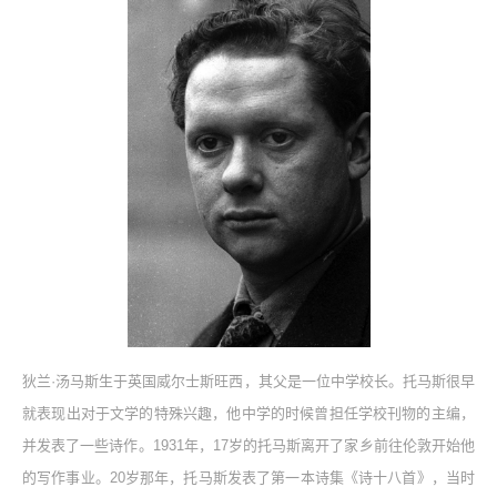
狄兰·汤马斯生于英国威尔士斯旺西，其父是一位中学校长。托马斯很早
就表现出对于文学的特殊兴趣，他中学的时候曾担任学校刊物的主编，
并发表了一些诗作。1931年，17岁的托马斯离开了家乡前往伦敦开始他
的写作事业。20岁那年，托马斯发表了第一本诗集《诗十八首》，当时