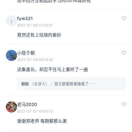
这中西方互相追赶学习的curve真好玩
展厅中罕见地出现许多西方元素，相比之下，那些我们习
惯的中国色：天青、牙白、淡米色、霁红色、雾黑色，被
fyw321
f
2021-07-08 10:42:57
更多彩度亮度眩目灿烂的桃粉色、蓝紫色、不同色调的各
竟然还有上珐琅的紫砂
种绿色抢走了风头；尤其是器物上大量出现西洋仕女、洛
可可装饰，真让人以为走到凡尔赛宫了。
小隐于朝
2021-07-08 08:13:55
这集虽长，却忍不住马上重听了一遍
穎娘
（主讲人）
：我又聽著聽著睡著了⋯⋯
老马2020
2021-07-07 10:05:12
谢谢郑老师 每期都那么美