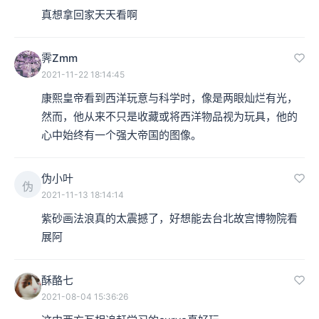
真想拿回家天天看啊
霁Zmm
2021-11-22 18:14:45
清 康熙 铜胎画珐琅方盘
康熙皇帝看到西洋玩意与科学时，像是两眼灿烂有光，
这种施釉的技术让珐琅真正成为中国的标志，让珐琅工艺
然而，他从来不只是收藏或将西洋物品视为玩具，他的
心中始终有一个强大帝国的图像。
在东方开出奇花异草；而这奇异花园的出现，与一位对世
界充满好奇眼光的帝王有关，让我慢慢说给您听。
伪小叶
伪
2021-11-13 18:14:14
一、教会进入中国
紫砂画法浪真的太震撼了，好想能去台北故宫博物院看
展阿
台北故宫博物院在2011年举办过过一场“康熙大帝与太阳
王路易十四”特展，在当时堪称博物馆策展之中十分新颖的
酥酪七
题材。
2021-08-04 15:36:26