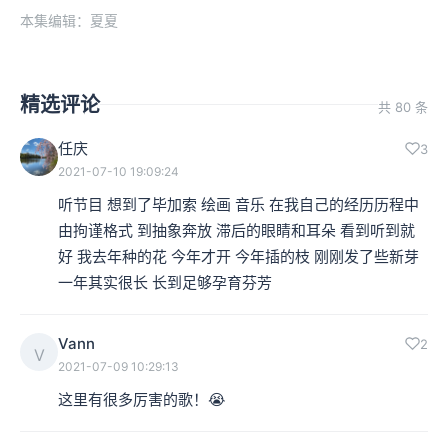
本集编辑：夏夏
精选评论
共 80 条
任庆
3
2021-07-10 19:09:24
听节目 想到了毕加索 绘画 音乐 在我自己的经历历程中 
由拘谨格式 到抽象奔放 滞后的眼睛和耳朵 看到听到就
好 我去年种的花 今年才开 今年插的枝 刚刚发了些新芽 
一年其实很长 长到足够孕育芬芳
Vann
2
V
2021-07-09 10:29:13
这里有很多厉害的歌！😭