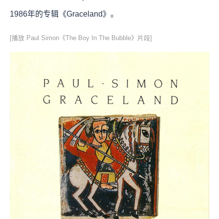
1986年的专辑《Graceland》。
[播放 Paul Simon《The Boy In The Bubble》片段]