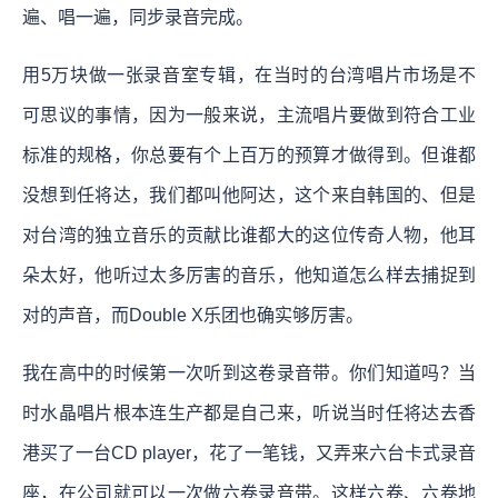
遍、唱一遍，同步录音完成。
用5万块做一张录音室专辑，在当时的台湾唱片市场是不
可思议的事情，因为一般来说，主流唱片要做到符合工业
标准的规格，你总要有个上百万的预算才做得到。但谁都
没想到任将达，我们都叫他阿达，这个来自韩国的、但是
对台湾的独立音乐的贡献比谁都大的这位传奇人物，他耳
朵太好，他听过太多厉害的音乐，他知道怎么样去捕捉到
对的声音，而Double X乐团也确实够厉害。
我在高中的时候第一次听到这卷录音带。你们知道吗？当
时水晶唱片根本连生产都是自己来，听说当时任将达去香
港买了一台CD player，花了一笔钱，又弄来六台卡式录音
座，在公司就可以一次做六卷录音带。这样六卷、六卷地