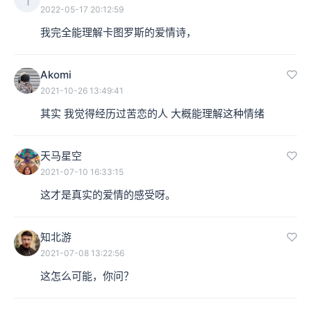
1
2022-05-17 20:12:59
经历了一个多世纪，才从希腊语变化为成熟的拉丁语。公
我完全能理解卡图罗斯的爱情诗，
元前1世纪出现在罗马的“新诗派”（novi poetae）就是亚历
山大派诗歌一个重要的发展，而卡图卢斯是“新诗派”中最
Akomi
重要的一位，也几乎是今天人们所知道的唯一的一位。
2021-10-26 13:49:41
其实 我觉得经历过苦恋的人 大概能理解这种情绪
本集编辑：天真
天马星空
2021-07-10 16:33:15
这才是真实的爱情的感受呀。
知北游
2021-07-08 13:22:56
这怎么可能，你问？