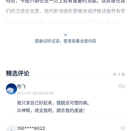
特色，卡图卢斯在这一点上就有重要的贡献。这就像在我
们的汉语文化里，现代新诗体的爱情诗或抒情诗虽然有受
到西方诗歌的影响，但仍然有汉语文化的特点，戴望舒、
卞之琳、何其芳这样的新诗人，他们的文学贡献是对中国
感谢试听试读，登录查看全部内容
诗歌，而不是西方诗歌而言的。
研究者们经常把卡图卢斯放在“亚历山大主义”
（Alexandrianism）里去理解。这是一种起源于公元前4世
精选评论
共 6 条
纪后期的文化类型（包括文学、哲学、医疗和科学），因
杨飞
2
为发源地是埃及的亚历山大城，所以命名为“亚历山大主
2021-07-09 08:34:43
义”。
我只求自己好起来，摆脱这可憎的病。

众神啊，成全我吧，顾念我的虔诚！
这种文化类型下的诗歌就叫亚历山大派诗歌，是由希腊修
辞教师从希腊引入意大利地区，然后传播到罗马。后来又
150****9022