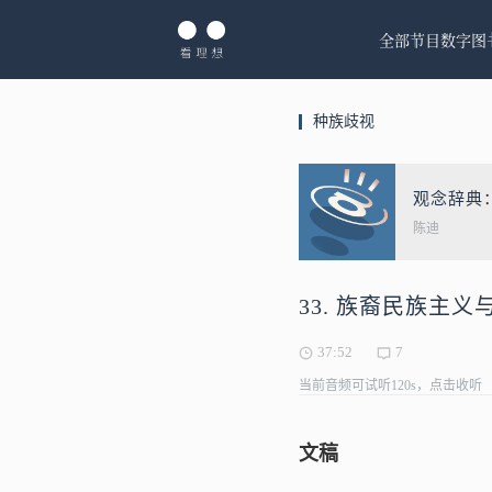
全部节目
数字图
种族歧视
观念辞典
陈迪
33. 族裔民族
37:52
7
当前音频可试听120s，点击收听
文稿