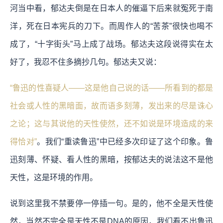
河当中看，郁达夫倒是在日本人的催逼下后来就冤死于南
洋，死在日本宪兵的刀下。而周作人的“苦茶”很快也喝不
成了，“十字街头”马上成了战场。郁达夫这段说得实在太
好了，我忍不住多摘抄几句。郁达夫又说：
“鲁迅的性喜疑人——这是他自己说的话——所看到的都是
社会或人性的黑暗面，故而语多刻薄，发出来的尽是诛心
之论；这与其说他的天性使然，还不如说是环境造成的来
得恰对”
。我们“重读鲁迅”中已经多次印证了这个印象。鲁
迅刻薄、怀疑、看人性的黑暗，按郁达夫的说法这不是他
天性，这是环境的作用。
说到这里我不禁要停一停插一句。是的，他不全是天性使
然，当然不完全是天性不是DNA的原因，我们看不出鲁迅