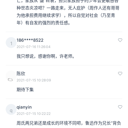
亡，家族从”盛”转衰，担负家族担子的少年会更敏感各
种世态炎凉吧？一路走来，无人庇护（周作人还有哥哥
为他承担费用继续求学），所以自觉对社会（乃至青
年）有自发的强烈的责任感。
186****8522
1
2021-07-16 11:26:04
我只想说，感谢你啊，许老师。
陈欣
2021-07-15 10:28:09
期待下集
qianyin
q
2021-07-15 10:22:22
周氏两兄弟还是成长的环境不同吧，鲁迅作为兄长“背负