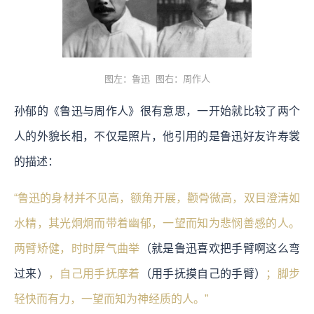
图左：鲁迅 图右：周作人
孙郁的《鲁迅与周作人》很有意思，一开始就比较了两个
人的外貌长相，不仅是照片，他引用的是鲁迅好友许寿裳
的描述：
“鲁迅的身材并不见高，额角开展，颧骨微高，双目澄清如
水精，其光炯炯而带着幽郁，一望而知为悲悯善感的人。
两臂矫健，时时屏气曲举
（就是鲁迅喜欢把手臂啊这么弯
过来）
，自己用手抚摩着
（用手抚摸自己的手臂）
；脚步
轻快而有力，一望而知为神经质的人。”