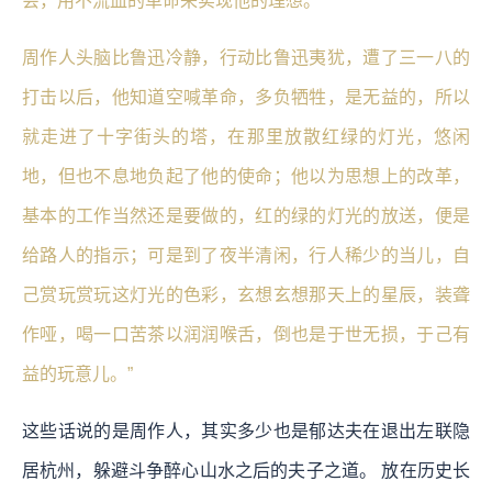
会，用不流血的革命来实现他的理想。
周作人头脑比鲁迅冷静，行动比鲁迅夷犹，遭了三一八的
打击以后，他知道空喊革命，多负牺牲，是无益的，所以
就走进了十字街头的塔，在那里放散红绿的灯光，悠闲
地，但也不息地负起了他的使命；他以为思想上的改革，
基本的工作当然还是要做的，红的绿的灯光的放送，便是
给路人的指示；可是到了夜半清闲，行人稀少的当儿，自
己赏玩赏玩这灯光的色彩，玄想玄想那天上的星辰，装聋
作哑，喝一口苦茶以润润喉舌，倒也是于世无损，于己有
益的玩意儿。”
这些话说的是周作人，其实多少也是郁达夫在退出左联隐
居杭州，躲避斗争醉心山水之后的夫子之道。 放在历史长