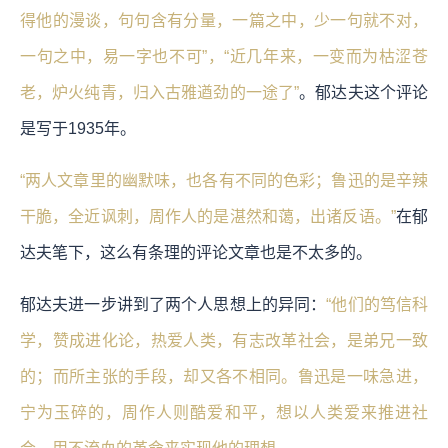
得他的漫谈，句句含有分量，一篇之中，少一句就不对，
一句之中，易一字也不可”，“近几年来，一变而为枯涩苍
老，炉火纯青，归入古雅遒劲的一途了”
。郁达夫这个评论
是写于1935年。
“两人文章里的幽默味，也各有不同的色彩；鲁迅的是辛辣
干脆，全近讽刺，周作人的是湛然和蔼，出诸反语。”
在郁
达夫笔下，这么有条理的评论文章也是不太多的。
郁达夫进一步讲到了两个人思想上的异同：
“他们的笃信科
学，赞成进化论，热爱人类，有志改革社会，是弟兄一致
的；而所主张的手段，却又各不相同。鲁迅是一味急进，
宁为玉碎的，周作人则酷爱和平，想以人类爱来推进社