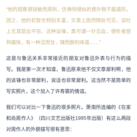
“他的观察很锐敏而周到，仿佛快镜似的使外物不能遁形。
因之，他的机智也特别丰富，文章上固然随处可见，谈吐
上尤其层出不穷。这种谈锋，真可谓一针见血，使听者感
到痛快，有一种涩而甘，辣而腴的味道……”
这是与鲁迅关系非常接近的朋友对鲁迅外表与行为的描
写。我是第一次才知道，鲁迅原来他不仅文章犀利啊，他
的谈锋也非常犀利，说话也非常犀利。这当然不是简单的
写实照片，这个加入了许寿裳的情谊。
我们可以对比一下鲁迅的很多照片。萧南所选编的《在家
和尚周作人》（四川文艺出版社1995年出版）有这么两段
对周作人的外貌描写很有意思：