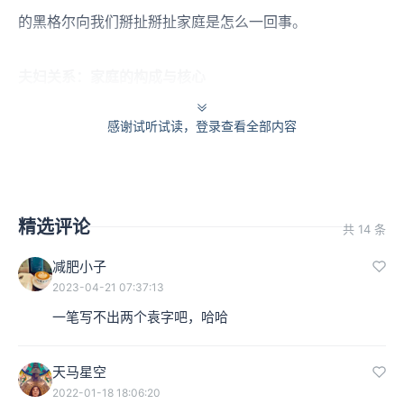
的黑格尔向我们掰扯掰扯家庭是怎么一回事。
夫妇关系：家庭的构成与核心
我们先来说家庭的构成。家庭的构成就是夫妇的构成。
感谢试听试读，登录查看全部内容
很多人就会说了这个观点还要黑格尔告诉我吗？这谁不知
道呢？但问题是你未必就一定要把家庭的构成看成是以夫
精选评论
共 14 条
妇的构成为核心的一种构建形式，你也可以将子女的诞生
减肥小子
视为家庭的起点。但黑格尔偏偏不这么看，黑格尔认为子
2023-04-21 07:37:13
女的诞生乃是某种意义上的家庭“解体”的信号。
一笔写不出两个袁字吧，哈哈
本集编辑：李兔
天马星空
2022-01-18 18:06:20