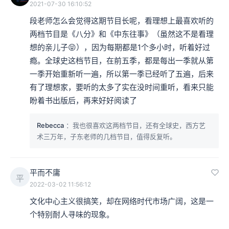
2021-07-30 16:10:52
段老师怎么会觉得这期节目长呢，看理想上最喜欢听的
两档节目是《八分》和《中东往事》（虽然这不是看理
想的亲儿子😝），因为每期都是1个多小时，听着好过
瘾。全球史这档节目，在前五季，都是每出一季就从第
一季开始重新听一遍，所以第一季已经听了五遍，后来
有了理想家，要听的太多了实在没时间重听，看来只能
盼着书出版后，再来好好阅读了
Rebecca
：我也很喜欢这两档节目，还有全球史，西方艺
术三万年，子东老师的几档节目，值得反复听。
平而不庸
平
2022-03-02 11:56:12
文化中心主义很搞笑，却在网络时代市场广阔，这是一
个特别耐人寻味的现象。