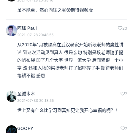
2021-07-28 20:38:10
虽不能至，然心向往之🤩🥸期待视频版
陈锋 Paul
20
2021-07-28 20:48:55
从2020年1月被隔离在武汉老家开始听段老师的魔性讲
述 到这次活动见到真人 很是亲切 特别是段老师随手提
的帆布袋 印了几个大字 世界一流大学 后面紧跟一个小
字 渣 还和入场的梁捷老师打了招呼握了手 期待老师们
笔耕不辍 感恩
至诚木木
7
2021-07-30 20:13:55
世上又有什么比学习到真知更让我开心幸福的呢？！
GOOFY
7